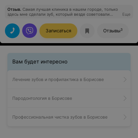
Отзыв
.
Самая лучшая клиника в нашем городе, только
здесь мне сделали зуб, который везде советовали
Еще
удалить, самый лучший врач Куцко Александр
Анатольевич, до этого человека я вообще панически
боялась стоматолога, зато теперь у меня есть свой
3
Записаться
Отзывы
доктор которого я не боюсь, и которому доверяю на
все 100%, кстати и цены у них очень хорошие, и самое
главное что они ценят и уважают своих пациентов.
Спасибо вам большое. Особенно Александр
Анатольевич.
Вам будет интересно
Лечение зубов и профилактика в Борисове
Пародонтология в Борисове
Профессиональная чистка зубов в Борисове