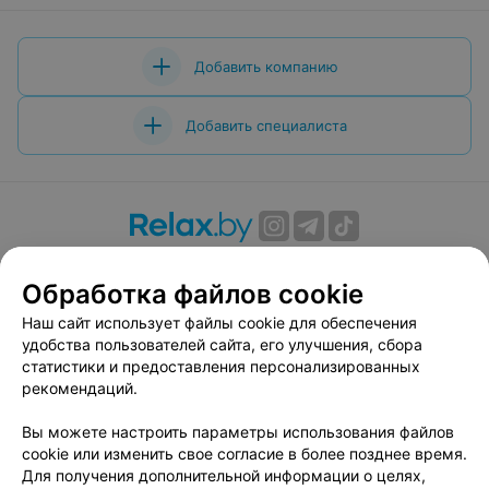
Добавить компанию
Добавить специалиста
О проекте
Новости проекта
Размещение рекламы
Обработка файлов cookie
Вакансии
Публичный договор
Способы оплаты
Публичный договор по использованию сервиса
Наш сайт использует файлы cookie для обеспечения
«Афиша»
удобства пользователей сайта, его улучшения, сбора
статистики и предоставления персонализированных
Пользовательское соглашение
рекомендаций.
Написать в поддержку
Вы можете настроить параметры использования файлов
Связаться по вопросам сотрудничества
cookie или изменить свое согласие в более позднее время.
Написать руководителю relax.by
Для получения дополнительной информации о целях,