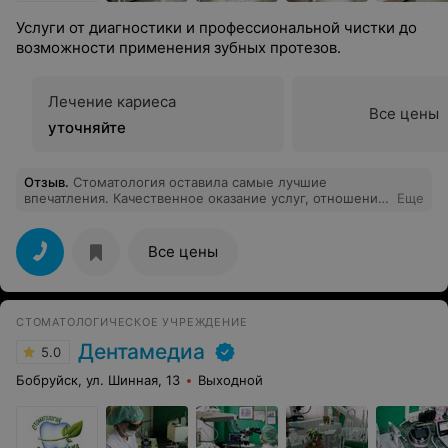
Услуги от диагностики и профессиональной чистки до
возможности применения зубных протезов.
Лечение кариеса
Все цены
уточняйте
Отзыв
.
Стоматология оставила самые лучшие
впечатления. Качественное оказание услуг, отношение
Еще
к пациенту на высшем уровне. Особенно хочу выразить
благодарность Черному Александру Сергеевичу за его
высокий профессионализм.
Все цены
СТОМАТОЛОГИЧЕСКОЕ УЧРЕЖДЕНИЕ
Дентамедиа
5.0
Бобруйск, ул. Шинная, 13
Выходной