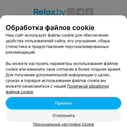
О проекте
Новости проекта
Размещение рекламы
Обработка файлов cookie
Вакансии
Публичный договор
Способы оплаты
Наш сайт использует файлы cookie для обеспечения
Публичный договор по использованию сервиса
удобства пользователей сайта, его улучшения, сбора
«Афиша»
статистики и предоставления персонализированных
Пользовательское соглашение
рекомендаций.
Написать в поддержку
Вы можете настроить параметры использования файлов
Связаться по вопросам сотрудничества
cookie или изменить свое согласие в более позднее время.
Написать руководителю relax.by
Для получения дополнительной информации о целях,
сроках и порядке использования файлов cookie вы
Персональные настройки cookie
можете ознакомиться с нашей
Политикой обработки
Обработка персональных данных
файлов cookie
Принять
© 2026 ООО «Артокс Лаб», УНП 191700409, регистрирующий орган -
Отклонить
Минский горисполком
| 220012, Республика Беларусь, г. Минск,
улица Толбухина, 2, пом. 16 | info@relax.by
Персональные настройки Cookie