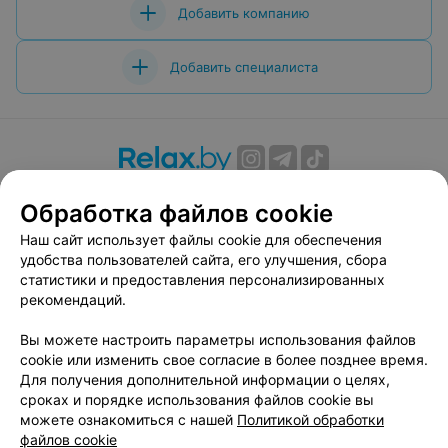
Добавить компанию
Добавить специалиста
О проекте
Новости проекта
Размещение рекламы
Обработка файлов cookie
Вакансии
Публичный договор
Способы оплаты
Наш сайт использует файлы cookie для обеспечения
Публичный договор по использованию сервиса
удобства пользователей сайта, его улучшения, сбора
«Афиша»
статистики и предоставления персонализированных
Пользовательское соглашение
рекомендаций.
Написать в поддержку
Вы можете настроить параметры использования файлов
Связаться по вопросам сотрудничества
cookie или изменить свое согласие в более позднее время.
Написать руководителю relax.by
Для получения дополнительной информации о целях,
сроках и порядке использования файлов cookie вы
Персональные настройки cookie
можете ознакомиться с нашей
Политикой обработки
Обработка персональных данных
файлов cookie