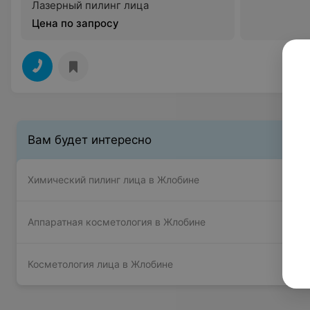
Лазерный пилинг лица
Цена по запросу
Вам будет интересно
Химический пилинг лица в Жлобине
Аппаратная косметология в Жлобине
Косметология лица в Жлобине