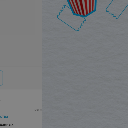
р
© 2026 ООО «Артокс Лаб», УНП 191700409,
регистрирующий орган - Минский горисполком
|
220012, Республика Беларусь, г. Минск,
ства
улица Толбухина, 2, пом. 16 | info@relax.by
 данных