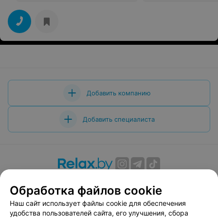
Добавить компанию
Добавить специалиста
О проекте
Новости проекта
Размещение рекламы
Обработка файлов cookie
Вакансии
Публичный договор
Способы оплаты
Наш сайт использует файлы cookie для обеспечения
Публичный договор по использованию сервиса
удобства пользователей сайта, его улучшения, сбора
«Афиша»