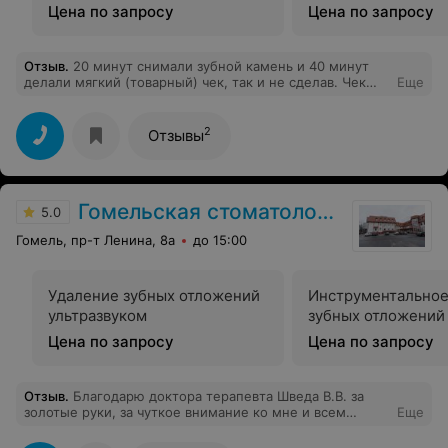
Цена по запросу
Цена по запросу
Отзыв
.
20 минут снимали зубной камень и 40 минут
делали мягкий (товарный) чек, так и не сделав. Чек
Еще
подготовили только на следующий день. В
прейскуранте ошибка на целый рубль. В итоге
переплата за 20 зубов - 20 рублей. Будьте
2
Отзывы
внимательны, требуйте мягкие чеки и проверяйте
прейскурант. Не рекомендую.
Гомельская стоматология
5.0
Гомель, пр-т Ленина, 8а
до 15:00
Удаление зубных отложений
Инструментальное
ультразвуком
зубных отложений
Цена по запросу
Цена по запросу
Отзыв
.
Благодарю доктора терапевта Шведа В.В. за
золотые руки, за чуткое внимание ко мне и всем
Еще
пациентам кто у него лечится. Это доктор от бога. У
него ласковое сердце и нежная душа. Как и пришел он