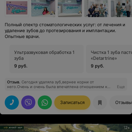
Полный спектр стоматологических услуг: от лечения и
удаление зубов до протезирования и имплантации.
Опытные врачи.
Ультразвуковая обработка 1
Чистка 1 зуба паст
зуба
«Detartrine»
9 руб.
9 руб.
Отзыв
.
Сегодня удаляла зуб,вернее корни от
него.Очень и очень была впечатлена отношением к
Еще
пациентам!!!С самого начала,на ресепшене меня
встретила милая,воспитаная девушка,так как я
страшная трусиха,она меня всё успокаивала и
Записаться
Отзывы
говорила,что будет всё хорошо.Далее меня пригласил
в кабинет доктор ,незнаю как правильно его имя ,но то
,что это доброжелательный,чуткий врач,это
однозначно!!!!Далее всё прошло,как мне и обещали,
быстро и безболезненно!!!! Спасибо вам огромное!!!!
Рекомендую эту клинику!!!!!