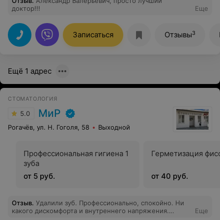
Отзыв
.
Александр Валерьевич, просто лучший
доктор!!!
Еще
3
Записаться
Отзывы
Ещё 1 адрес
СТОМАТОЛОГИЯ
МиР
5.0
Рогачёв, ул. Н. Гоголя, 58
Выходной
Профессиональная гигиена 1
Герметизация фис
зуба
от 5 руб.
от 40 руб.
Отзыв
.
Удалили зуб. Профессионально, спокойно. Ни
какого дискомфорта и внутреннего напряжения.
Еще
Большое человеческое спасибо!