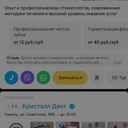
Опыт и профессионализм стоматологов, современные
методики лечения и высокий уровень оказания услуг
Профессиональная чистка
Герметизация фис
зубов
от 12 руб./зуб
от 40 руб./зуб
Отзыв
.
Долго искала стоматологию, в которой можно
было бы получить консультацию и подлечить зуб.
Еще
Исходя из отзывов на сайте и с учетом близости от
работы остановилась на этой клинике.Сегодня лечила
зуб у врача по фамилии Гусейнова. Мне очень
Записаться
3D Тур
понравилось как врач провела консультацию и
первичный осмотр полости рта, а затем аккуратно
залечила зуб.Большое спасибо врачу и извините,что не
запомнила имя и отчество.
СТОМАТОЛОГИЯ
Кристалл Дент
5.0
Гомель, ул. Советская, 99Б
до 15:00