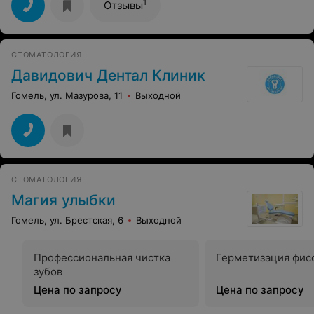
вопрос. Никакого подхода к деткам.
1
Отзывы
СТОМАТОЛОГИЯ
Давидович Дентал Клиник
Гомель, ул. Мазурова, 11
Выходной
СТОМАТОЛОГИЯ
Магия улыбки
Гомель, ул. Брестская, 6
Выходной
Профессиональная чистка
Герметизация фис
зубов
Цена по запросу
Цена по запросу