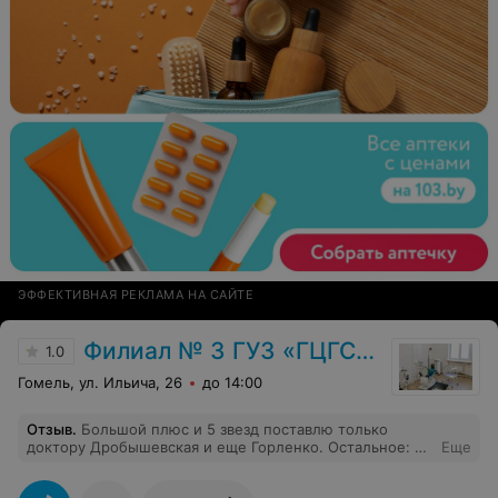
ЭФФЕКТИВНАЯ РЕКЛАМА НА САЙТЕ
Филиал № 3 ГУЗ «ГЦГСП»
1.0
Гомель, ул. Ильича, 26
до 14:00
Отзыв
.
Большой плюс и 5 звезд поставлю только
доктору Дробышевская и еще Горленко. Остальное: и
Еще
медсестра и другие доктора особо с детьми общаться
не умеют, как они работают с детками огромный