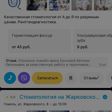
Качественная стоматология от А до Я по разумным
ценам. Рентгендиагностика.
Герметизация фиссур
Ультразвуковая об
зуба
от 45 руб.
9 руб.
Отзыв
.
Огромное спасибо врачу Ероховой Евгении
Евгеньевне за качественную работу и терпеливое
Еще
отношение! Как всегда: теплый прием и
ответственный подход к работе!
1
Записаться
Отзывы
Стоматология на Жарковского
5.0
Гомель, ул. Жарковского, 8
до 15:00