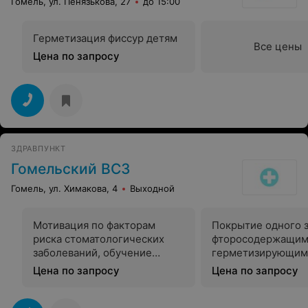
Гомель, ул. Пенязькова, 27
до 15:00
Герметизация фиссур детям
Все цены
Цена по запросу
ЗДРАВПУНКТ
Гомельский ВСЗ
Гомель, ул. Химакова, 4
Выходной
Мотивация по факторам
Покрытие одного 
риска стоматологических
фторосодержащим
заболеваний, обучение
герметизирующим
пациента чистке зубов
препаратом
Цена по запросу
Цена по запросу