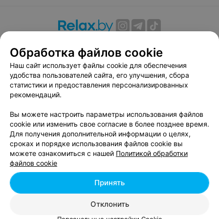
О проекте
Новости проекта
Размещение рекламы
Обработка файлов cookie
Вакансии
Публичный договор
Способы оплаты
Наш сайт использует файлы cookie для обеспечения
Публичный договор по использованию сервиса
удобства пользователей сайта, его улучшения, сбора
«Афиша»
статистики и предоставления персонализированных
Пользовательское соглашение
рекомендаций.
Написать в поддержку
Вы можете настроить параметры использования файлов
Связаться по вопросам сотрудничества
cookie или изменить свое согласие в более позднее время.
Написать руководителю relax.by
Для получения дополнительной информации о целях,
сроках и порядке использования файлов cookie вы
Персональные настройки cookie
можете ознакомиться с нашей
Политикой обработки
Обработка персональных данных
файлов cookie
Принять
© 2026 ООО «Артокс Лаб», УНП 191700409, регистрирующий орган -
Отклонить
Минский горисполком
| 220012, Республика Беларусь, г. Минск,
улица Толбухина, 2, пом. 16 | info@relax.by