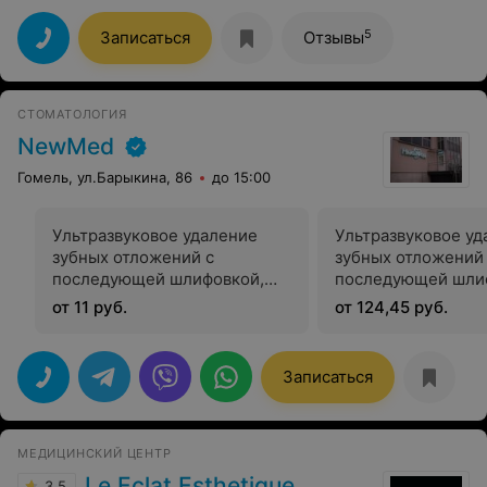
5
Записаться
Отзывы
СТОМАТОЛОГИЯ
NewMed
Гомель, ул.Барыкина, 86
до 15:00
Ультразвуковое удаление
Ультразвуковое уд
зубных отложений с
зубных отложений
последующей шлифовкой,
последующей шли
полировкой + фторлак (1 зуб)
полировкой + фтор
от 11 руб.
от 124,45 руб.
челюсть)
Записаться
МЕДИЦИНСКИЙ ЦЕНТР
Le Eclat Esthetique
3.5