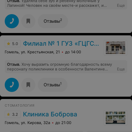
Отзыв
.
Удаляла себе зуб и ребенку молочные у
Лапиной! Человек на своём месте-и расскажет, и
Еще
посоветует, и ребенку голову задурит так, что хочет не
лечить зубы, а сразу вырывать у "хорошей тёти".
Спасибо большое за профессионализм!!
2
Отзывы
Филиал № 1 ГУЗ «ГЦГСП»
5.0
Гомель, ул. Крестьянская, 21
до 14:00
Отзыв
.
Хочу выразить огромную благодарность всему
персоналу поликлиники в особенности Валентине
Еще
Федоровне, за ее профессионализм и за ее волшебные
руки.
1
Отзывы
СТОМАТОЛОГИЯ
Клиника Боброва
3.2
Гомель, ул. Кирова, 32а
до 21:00