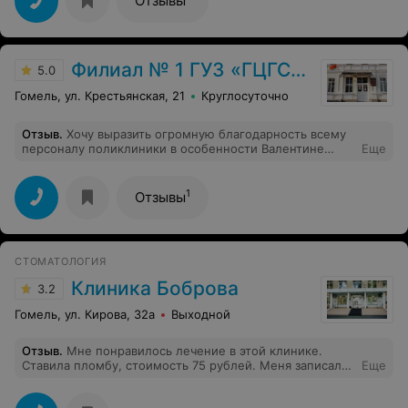
Отзывы
Филиал № 1 ГУЗ «ГЦГСП»
5.0
Гомель, ул. Крестьянская, 21
Круглосуточно
Отзыв
.
Хочу выразить огромную благодарность всему
персоналу поликлиники в особенности Валентине
Еще
Федоровне, за ее профессионализм и за ее волшебные
руки.
1
Отзывы
СТОМАТОЛОГИЯ
Клиника Боброва
3.2
Гомель, ул. Кирова, 32а
Выходной
Отзыв
.
Мне понравилось лечение в этой клинике.
Ставила пломбу, стоимость 75 рублей. Меня записали
Еще
к доктору Тороп Ольге Александровне.