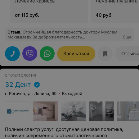
Лечение кариеса
Лечение пульпита
от 115 руб.
40 руб.
Отзыв
.
Огромнейшая благодарность доктору Муслем
Мохаммеду!За доброжелательность
Еще
чуткость,профессионализм,безболезненность
удаления.Долго искала хорошего стоматолога-
хирурга,потому что у меня есть с чем сравнить и
Записаться
Отзывы
однозначно это самый ЛУЧШИЙ хирург!Большое
спасибо,что помогли решить мою проблему!
РЕКОМЕНДУЮ!!!
СТОМАТОЛОГИЯ
32 Дент
г. Рогачев, ул. Ленина, 60
Выходной
Полный спектр услуг, доступная ценовая политика,
наличие современного стоматологического