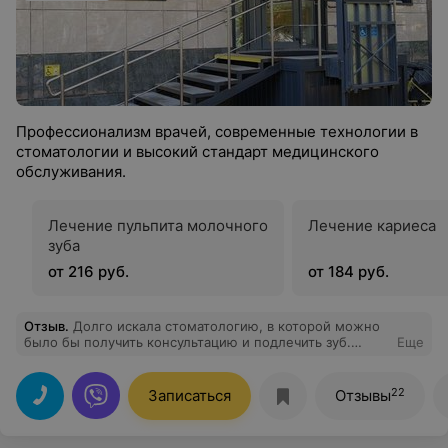
Профессионализм врачей, современные технологии в
стоматологии и высокий стандарт медицинского
обслуживания.
Лечение пульпита молочного
Лечение кариеса
зуба
от 216 руб.
от 184 руб.
Отзыв
.
Долго искала стоматологию, в которой можно
было бы получить консультацию и подлечить зуб.
Еще
Исходя из отзывов на сайте и с учетом близости от
работы остановилась на этой клинике.Сегодня лечила
зуб у врача по фамилии Гусейнова. Мне очень
22
Записаться
Отзывы
понравилось как врач провела консультацию и
первичный осмотр полости рта, а затем аккуратно
залечила зуб.Большое спасибо врачу и извините,что не