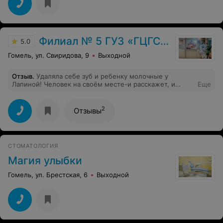
Филиал № 5 ГУЗ «ГЦГСП»
5.0
Гомель, ул. Свиридова, 9
Выходной
Отзыв
.
Удаляла себе зуб и ребенку молочные у
Лапиной! Человек на своём месте-и расскажет, и
Еще
посоветует, и ребенку голову задурит так, что хочет не
лечить зубы, а сразу вырывать у "хорошей тёти".
Спасибо большое за профессионализм!!
2
Отзывы
СТОМАТОЛОГИЯ
Магия улыбки
Гомель, ул. Брестская, 6
Выходной