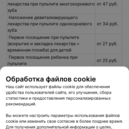
лекарства при пульпите многокорневого
от 47 руб.
зуба
Наложение девитализирующего
лекарства при пульпите однокорневого
от 34 руб.
зуба
Первое посещение при пульпите
(вскрытие и закладка лекарства +
от 27 руб.
временная пломба) для детей
Первое посещение ребенка при
от 25 руб.
пульпите
Первое посещение ребенка при
от 20 руб.
пульпите без анестезии
Обработка файлов cookie
Пломбирование двух каналов
Наш сайт использует файлы cookie для обеспечения
от 120 руб.
эндомотором
удобства пользователей сайта, его улучшения, сбора
Пломбирование одного канала
статистики и предоставления персонализированных
от 60 руб.
эндомотором
рекомендаций.
Пломбирование трех каналов
от 170 руб.
Вы можете настроить параметры использования файлов
эндомотором
cookie или изменить свое согласие в более позднее время.
Для получения дополнительной информации о целях,