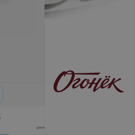
р
© 2026 ООО «Артокс Лаб», УНП 191700409,
регистрирующий орган - Минский горисполком
|
220012, Республика Беларусь, г. Минск,
ства