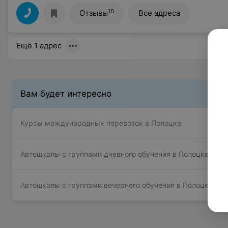
10
Отзывы
Все адреса
Ещё 1 адрес
Вам будет интересно
Курсы международных перевозок в Полоцке
Автошколы с группами дневного обучения в Полоцке
Автошколы с группами вечернего обучения в Полоцке