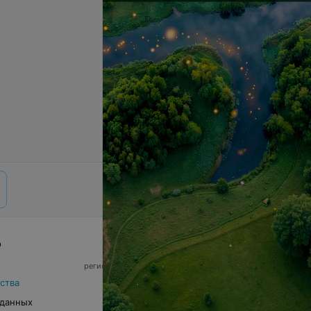
р
© 2026 ООО «Артокс Лаб», УНП 191700409,
регистрирующий орган - Минский горисполком
|
220012, Республика Беларусь, г. Минск,
ства
улица Толбухина, 2, пом. 16 | info@relax.by
 данных