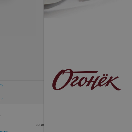
р
© 2026 ООО «Артокс Лаб», УНП 191700409,
регистрирующий орган - Минский горисполком
|
220012, Республика Беларусь, г. Минск,
ства