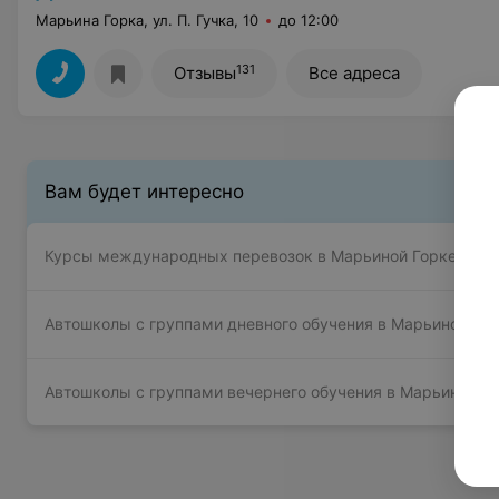
Марьина Горка, ул. П. Гучка, 10
до 12:00
131
Отзывы
Все адреса
Вам будет интересно
Курсы международных перевозок в Марьиной Горке
Автошколы с группами дневного обучения в Марьиной Го
Автошколы с группами вечернего обучения в Марьиной Г