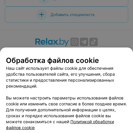
Добавить специалиста
О проекте
Новости проекта
Размещение рекламы
Обработка файлов cookie
Вакансии
Публичный договор
Способы оплаты
Публичный договор по использованию сервиса
Наш сайт использует файлы cookie для обеспечения
«Афиша»
удобства пользователей сайта, его улучшения, сбора
статистики и предоставления персонализированных
Пользовательское соглашение
рекомендаций.
Написать в поддержку
Вы можете настроить параметры использования файлов
Связаться по вопросам сотрудничества
cookie или изменить свое согласие в более позднее время.
Написать руководителю relax.by
Для получения дополнительной информации о целях,
Персональные настройки cookie
сроках и порядке использования файлов cookie вы
можете ознакомиться с нашей
Политикой обработки
Обработка персональных данных
файлов cookie