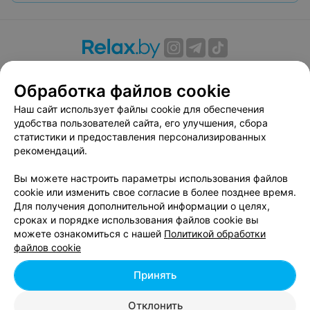
О проекте
Новости проекта
Размещение рекламы
Обработка файлов cookie
Вакансии
Публичный договор
Способы оплаты
Публичный договор по использованию сервиса
Наш сайт использует файлы cookie для обеспечения
«Афиша»
удобства пользователей сайта, его улучшения, сбора
статистики и предоставления персонализированных
Пользовательское соглашение
рекомендаций.
Написать в поддержку
Вы можете настроить параметры использования файлов
Связаться по вопросам сотрудничества
cookie или изменить свое согласие в более позднее время.
Написать руководителю relax.by
Для получения дополнительной информации о целях,
Персональные настройки cookie
сроках и порядке использования файлов cookie вы
можете ознакомиться с нашей
Политикой обработки
Обработка персональных данных
файлов cookie
Принять
© 2026 ООО «Артокс Лаб», УНП 191700409, регистрирующий орган -
Отклонить
Минский горисполком
| 220012, Республика Беларусь, г. Минск,