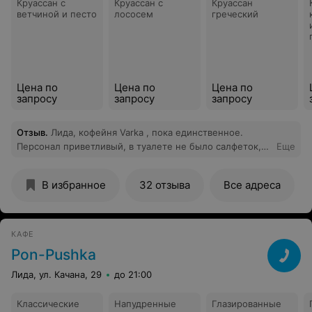
Круассан с
Круассан с
Круассан
ветчиной и песто
лососем
греческий
Цена по
Цена по
Цена по
запросу
запросу
запросу
Отзыв
.
Лида, кофейня Varka , пока единственное.
Персонал приветливый, в туалете не было салфеток,
Еще
цветы живый в вазочках на столах. Кофе эспрессо не
понравился, копучино тоже. Музыка: громкий звук
В избранное
32 отзыва
Все адреса
тяжёлая, депрессивная. Утром в субботу точно не
такую хочу слушать
КАФЕ
Pon-Pushka
Лида, ул. Качана, 29
до 21:00
Классические
Напудренные
Глазированные