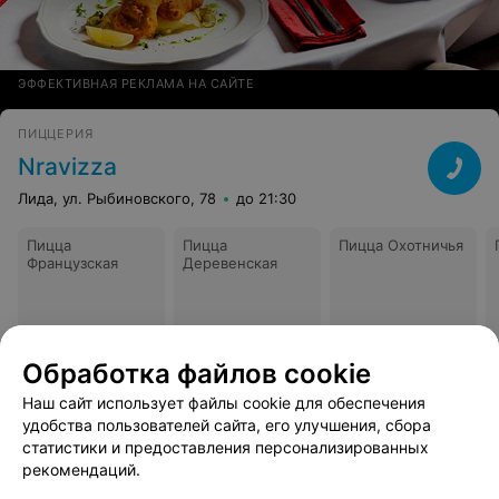
ЭФФЕКТИВНАЯ РЕКЛАМА НА САЙТЕ
ПИЦЦЕРИЯ
Nravizza
Лида, ул. Рыбиновского, 78
до 21:30
Пицца
Пицца
Пицца Охотничья
Французская
Деревенская
Обработка файлов cookie
Цена по
Цена по
Цена по
запросу
запросу
запросу
Наш сайт использует файлы cookie для обеспечения
удобства пользователей сайта, его улучшения, сбора
В избранное
Все адреса
статистики и предоставления персонализированных
рекомендаций.