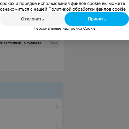
сроках и порядке использования файлов cookie вы можете
ознакомиться с нашей
Политикой обработки файлов cookie
Все цены
Отклонить
Принять
Цена по
Цена по
Персональные настройки Cookie
запросу
запросу
мкий звук тяжёлая, депрессивная. Утром в субботу точно не такую хочу слушать
Еще