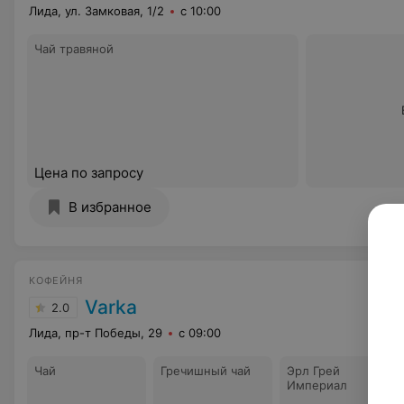
Лида, ул. Замковая, 1/2
с 10:00
Чай травяной
Цена по запросу
В избранное
КОФЕЙНЯ
Varka
2.0
Лида, пр-т Победы, 29
с 09:00
Чай
Гречишный чай
Эрл Грей
Империал