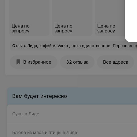
Цена по
Цена по
Цена по
запросу
запросу
запросу
Отзыв
.
Лида, кофейня Varka , пока единственное. Персонал приветливый, в туалете не было салфеток, цветы живый в вазочках на столах. Кофе эспрессо не понравился, копучино тоже. Музыка: гро
В избранное
32 отзыва
Все адреса
Вам будет интересно
Супы в Лиде
Блюда из мяса и птицы в Лиде