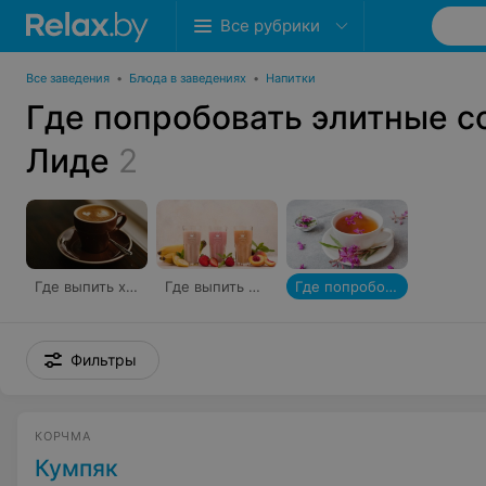
Все рубрики
Все заведения
•
Блюда в заведениях
•
Напитки
Где попробовать элитные со
Лиде
2
Где выпить хороший кофе
Где выпить фреши
Где попробовать элитные сорта чая
Фильтры
КОРЧМА
Кумпяк