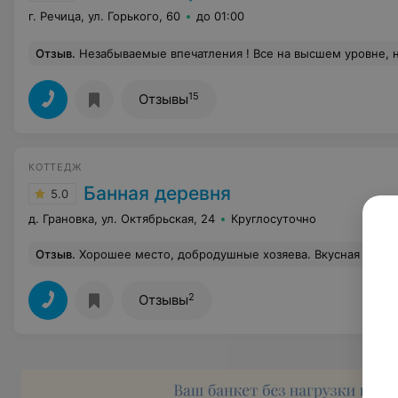
г. Речица, ул. Горького, 60
до 01:00
Отзыв
.
Незабываемые впечатления ! Все на высшем уровне, начиная от чистоты самого заведения до обслуживания . Отдельная благодарность Веронике , коммуникабельная , отзывчивая … Спас
15
Отзывы
КОТТЕДЖ
Банная деревня
5.0
д. Грановка, ул. Октябрьская, 24
Круглосуточно
Отзыв
.
Хорошее место, добродушные хозяева. Вкусная еда, хорошее 
2
Отзывы