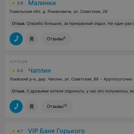
Малинки
3.8
Гомельская обл. д. Романовичи, ул. Советская, 28
Отзыв
.
Спасибо большое, за прекрасный отдых. Ни один раз отдыхаем именно в Малинках и остаемся всегда довольными. Очень уютно и чисто, что немаловажно для посетителей. Приятная атмосфера. В 
6
Отзывы
КОТТЕДЖ
Чаплин
5.0
Лоевский р-н, дер. Чаплин, ул. Советская, 89
Круглосуточно
Отзыв
.
С друзьями хотели отдохнуть, у нас это получилось, все довольны, даже не думали что все так понравится, красивое место, чистый воздух, отличная баня, красивый лес, рыбалка. Совету
13
Отзывы
VIP Баня Горького
4.7