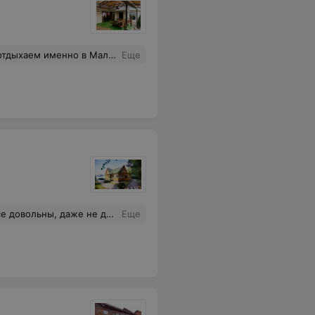
общем, одним словом супер. Кто любит себя и ценит качественный отдых, Вам сюда.
Еще
ю всем кто на думается ехать в это прекрасное место, обязательно придем еще.
Еще