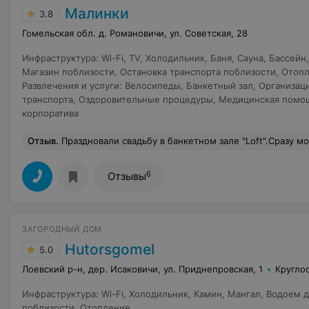
Малинки
3.8
Гомельская обл. д. Романовичи, ул. Советская, 28
Инфраструктура
:
Wi-Fi
,
TV
,
Холодильник
,
Баня
,
Сауна
,
Бассейн
Магазин поблизости
,
Остановка транспорта поблизости
,
Отоп
Развлечения и услуги
:
Велосипеды
,
Банкетный зал
,
Организац
транспорта
,
Оздоровительные процедуры
,
Медицинская помо
корпоратива
Отзыв
.
Праздновали свадьбу в банкетном зале "Loft".Сразу могу сказать,что если бы мы с женихом знали ,что за неделю до свадьбы у нас будут проблемы,с уверенностью могу сказать, мы отмечали бы свадьбу в другом месте. Хотела бы предупредить всех,кто будет бронировать на какое-либо мероприятие "Малинки", все услуги,которые вам предоставляют-прописывайте в договоре до мелочей, потому что вы, якобы,бронируете, но за неделю до свадьбы вам говорят, что вы что-то себе придумали.Мы за полгода бронировали номер и банкетный зал,но как оказалось - только зал.Хозяйка поставила в неловкое положение, было неприятно.К территории вопросов нет.Декор выездной регистрации оплачивается отдельно.Сначала Вам предлага
6
Отзывы
ЗАГОРОДНЫЙ ДОМ
Hutorsgomel
5.0
Лоевский р-н, дер. Исаковичи, ул. Приднепровская, 1
Кругло
Инфраструктура
:
Wi-Fi
,
Холодильник
,
Камин
,
Мангал
,
Водоем д
поблизости
,
Отопление