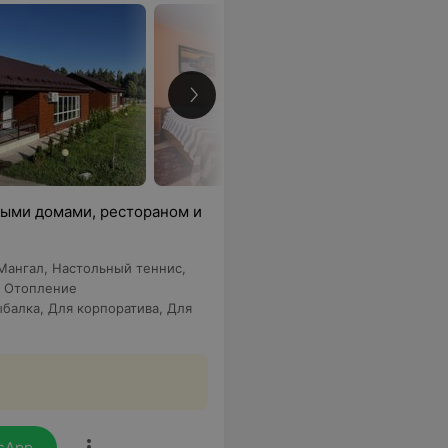
выми домами, рестораном и
Мангал
,
Настольный теннис
,
,
Отопление
ыбалка
,
Для корпоратива
,
Для
sApp