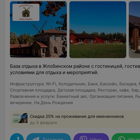
База отдыха в Жлобинском районе с гостиницей, госте
условиями для отдыха и мероприятий.
Инфраструктура
:
Wi-Fi
,
Холодильник
,
Баня
,
Бассейн
,
Беседка
,
Спортивная площадка
,
Детская площадка
,
Ресторан, кафе, бар
Развлечения и услуги
:
Банкетный зал
,
Организация питания
,
Р
вечеринки
,
На День Рождения
Скидка 20% на проживание для именинников
до 5 февраля
Telegram
Viber
What