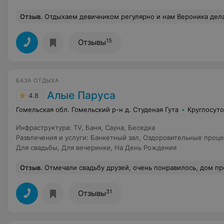
Отзыв
.
Отдыхаем девичником регулярно и нам Вероника делает скидку Ставлю 
15
Отзывы
БАЗА ОТДЫХА
Алые Паруса
4.8
Гомельская обл. Гомельский р-н д. Студеная Гута
Круглосут
Инфраструктура
:
TV
,
Баня
,
Сауна
,
Беседка
Развлечения и услуги
:
Банкетный зал
,
Оздоровительные проц
Для свадьбы
,
Для вечеринки
,
На День Рождения
Отзыв
.
Отмечали свадьбу друзей, очень понравилось, дом прекрасный, хозяева очень добрые , спасибо
31
Отзывы