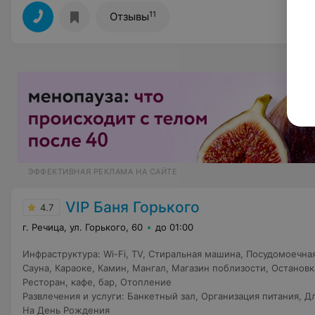
11
Отзывы
ЭФФЕКТИВНАЯ РЕКЛАМА НА САЙТЕ
VIP Баня Горького
4.7
г. Речица, ул. Горького, 60
до 01:00
Инфраструктура
:
Wi-Fi
,
TV
,
Стиральная машина
,
Посудомоечна
Сауна
,
Караоке
,
Камин
,
Мангал
,
Магазин поблизости
,
Остановк
Ресторан, кафе, бар
,
Отопление
Развлечения и услуги
:
Банкетный зал
,
Организация питания
,
Дл
На День Рождения