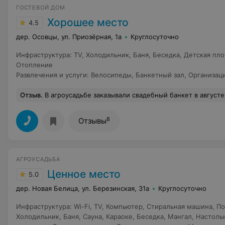
ГОСТЕВОЙ ДОМ
Хорошее место
4.5
дер. Осовцы, ул. Приозёрная, 1а
Круглосуточно
Инфраструктура
:
TV
,
Холодильник
,
Баня
,
Беседка
,
Детская пл
Отопление
Развлечения и услуги
:
Велосипеды
,
Банкетный зал
,
Организац
Отзыв
.
В агроусадьбе заказывали свадебный банкет в августе 2020 года. С администратором Томарой оговорили меню.Все продумано до мелочей, кухня замечательная, все с пылу с жару подавалось на столы. А официанты вообще покорили наших гостей: такие молодые и шустрые, предугадывают все желания гостей. В общем, впечатлений мор
8
Отзывы
АГРОУСАДЬБА
Ценное место
5.0
дер. Новая Белица, ул. Березинская, 31а
Круглосуточно
Инфраструктура
:
Wi-Fi
,
TV
,
Компьютер
,
Стиральная машина
,
По
Холодильник
,
Баня
,
Сауна
,
Караоке
,
Беседка
,
Мангал
,
Настоль