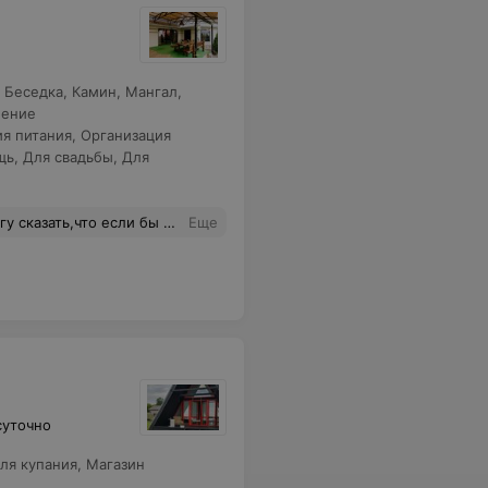
,
Беседка
,
Камин
,
Мангал
,
ление
ия питания
,
Организация
щь
,
Для свадьбы
,
Для
ют разные варианты на выбор, но в ответ получаем "Я не буду искать вам цветочки, цепочки , вы должны доверять, что сделаем ,то и сделаем"). Меню супер,много еды, вкусно.Официантка Евгения супер, весь вечер обслуживала, умничка!По итогу,больше бы не праздновала своё мероприятие в этом месте.
Еще
суточно
ля купания
,
Магазин