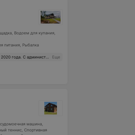
ощадка
,
Водоем для купания
,
ия питания
,
Рыбалка
е! Природа красота, хочется возвратиться туда еще много-много раз. Спасибо коллективу агроусадьбы за красивый и незабываемый праздник.
Еще
судомоечная машина
,
ный теннис
,
Спортивная