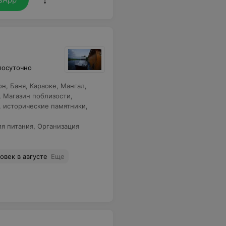
лосуточно
он
,
Баня
,
Караоке
,
Мангал
,
,
Магазин поблизости
,
, исторические памятники
,
ия питания
,
Организация
овек в августе
Еще