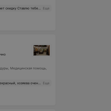
тебе 5 звёзд и солнышко ☀️)))
Еще
очно
едуры
,
Медицинская помощь
,
 большое за прекрасное время провождения
Еще