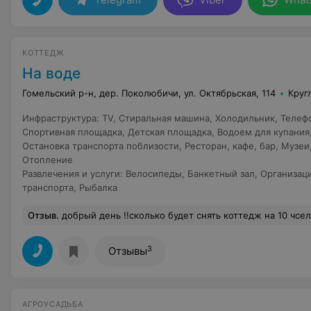
КОТТЕДЖ
На воде
Гомельский р-н, дер. Поколюбичи, ул. Октябрьская, 114
Круг
Инфраструктура
:
TV
,
Стиральная машина
,
Холодильник
,
Телеф
Спортивная площадка
,
Детская площадка
,
Водоем для купания
Остановка транспорта поблизости
,
Ресторан, кафе, бар
,
Музеи
Отопление
Развлечения и услуги
:
Велосипеды
,
Банкетный зал
,
Организац
транспорта
,
Рыбалка
Отзыв
.
добрый день !!сколько будет снять коттедж на 10 чсел
3
Отзывы
АГРОУСАДЬБА