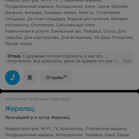
Инфраструктура
:
Wi-Fi
,
TV
,
Стиральная машина
,
Посудомоечная машина
,
Холодильник
,
Баня
,
Сауна
,
Бассейн
,
Джакузи
,
Бильярд
,
Беседка
,
Камин
,
Мангал
,
Спортивная
площадка
,
Детская площадка
,
Водоем для купания
,
Магазин
поблизости
,
Отопление
,
Собственный пляж
Развлечения и услуги
:
Банкетный зал
,
Рыбалка
,
Охота
,
Для
свадьбы
,
Для корпоратива
,
Для вечеринки
,
На День Рождения
,
Прокат лодок
Отзыв
.
С друзьями хотели отдохнуть, у нас это
получилось, все довольны, даже не думали что все так
Еще
понравится, красивое место, чистый воздух, отличная
баня, красивый лес, рыбалка. Советую всем кто на
думается ехать в это прекрасное место, обязательно
13
Отзывы
придем еще.
АГРОТУРИСТИЧЕСКИЙ КОМПЛЕКС
Жерелец
Лельчицкий р-н хутор Жерелец
Инфраструктура
:
Wi-Fi
,
TV
,
Компьютер
,
Стиральная машина
,
Посудомоечная машина
,
Холодильник
,
Телефон
,
Баня
,
Сауна
,