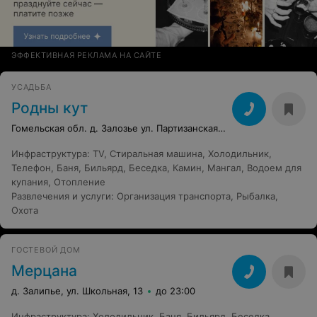
ЭФФЕКТИВНАЯ РЕКЛАМА НА САЙТЕ
УСАДЬБА
Родны кут
Гомельская обл. д. Залозье ул. Партизанская, 2
Инфраструктура
:
TV
,
Стиральная машина
,
Холодильник
,
Телефон
,
Баня
,
Бильярд
,
Беседка
,
Камин
,
Мангал
,
Водоем для
купания
,
Отопление
Развлечения и услуги
:
Организация транспорта
,
Рыбалка
,
Охота
ГОСТЕВОЙ ДОМ
Мерцана
д. Залипье, ул. Школьная, 13
до 23:00
Инфраструктура
:
Холодильник
,
Баня
,
Бильярд
,
Беседка
,