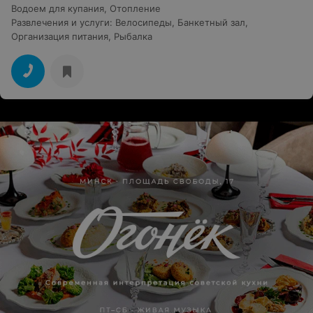
Водоем для купания
,
Отопление
Развлечения и услуги
:
Велосипеды
,
Банкетный зал
,
Организация питания
,
Рыбалка