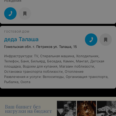
Рождения
ГОСТЕВОЙ ДОМ
деда Талаша
Гомельская обл. г. Петриков ул. Талаша, 15
Инфраструктура
:
TV
,
Стиральная машина
,
Холодильник
,
Телефон
,
Баня
,
Бильярд
,
Беседка
,
Камин
,
Мангал
,
Детская
площадка
,
Водоем для купания
,
Магазин поблизости
,
Остановка транспорта поблизости
,
Отопление
Развлечения и услуги
:
Велосипеды
,
Организация транспорта
,
Рыбалка
,
Охота