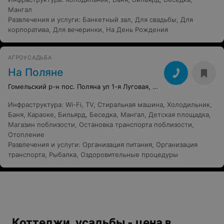
Мангал
Развлечения и услуги
:
Банкетный зал
,
Для свадьбы
,
Для
корпоратива
,
Для вечеринки
,
На День Рождения
АГРОУСАДЬБА
На Поляне
Гомельский р-н пос. Поляна ул 1-я Луговая, 29
Инфраструктура
:
Wi-Fi
,
TV
,
Стиральная машина
,
Холодильник
,
Баня
,
Караоке
,
Бильярд
,
Беседка
,
Мангал
,
Детская площадка
,
Магазин поблизости
,
Остановка транспорта поблизости
,
Отопление
Развлечения и услуги
:
Организация питания
,
Организация
транспорта
,
Рыбалка
,
Оздоровительные процедуры
Коттеджи, усадьбы - цена в