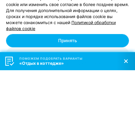
cookie или изменить свое согласие в более позднее время.
Номер Стандарт с раздельными
от 60 руб.
Для получения дополнительной информации о целях,
кроватями (до 2 человек)
сроках и порядке использования файлов cookie вы
Номер на сутки
от 33 руб.
можете ознакомиться с нашей
Политикой обработки
Проживание (сутки)
от 30 руб.
файлов cookie
Проживание (сутки) с 3-х разовым
от 60 руб.
Принять
питанием
Отклонить
ПОМОЖЕМ ПОДОБРАТЬ ВАРИАНТЫ
«Отдых в коттедже»
Персональные настройки Cookie
Добавить компанию
Добавить специалиста