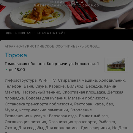
ЭФФЕКТИВНАЯ РЕКЛАМА НА САЙТЕ
АГРАРНО-ТУРИСТИЧЕСКОЕ ОХОТНИЧЬЕ-РЫБОЛОВНОЕ ХОЗЯЙСТВО
Торока
Гомельская обл. пос. Копцевичи ул. Колхозная, 1
до 18:00
Инфраструктура
:
Wi-Fi
,
TV
,
Стиральная машина
,
Холодильник
,
Телефон
,
Баня
,
Сауна
,
Караоке
,
Бильярд
,
Беседка
,
Камин
,
Мангал
,
Настольный теннис
,
Спортивная площадка
,
Детская
площадка
,
Водоем для купания
,
Магазин поблизости
,
Остановка транспорта поблизости
,
Ресторан, кафе, бар
,
Музеи, исторические памятники
,
Отопление
Развлечения и услуги
:
Верховая езда
,
Банкетный зал
,
Организация питания
,
Организация транспорта
,
Рыбалка
,
Охота
,
Для свадьбы
,
Для корпоратива
,
Для вечеринки
,
На День