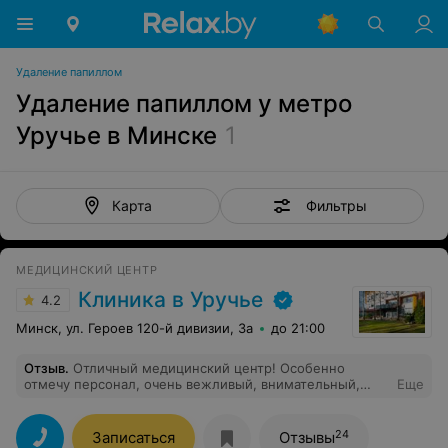
Удаление папиллом
Удаление папиллом у метро
Уручье в Минске
1
Фильтры
Карта
МЕДИЦИНСКИЙ ЦЕНТР
Клиника в Уручье
4.2
Минск, ул. Героев 120-й дивизии, 3а
до 21:00
Отзыв
.
Отличный медицинский центр! Особенно
отмечу персонал, очень вежливый, внимательный,
Еще
отзывчивый! Приём начался вовремя, ответы на все
вопросы получила. Рекомендую!
24
Записаться
Отзывы