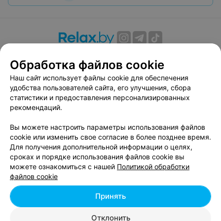
О проекте
Новости проекта
Размещение рекламы
Обработка файлов cookie
Вакансии
Публичный договор
Способы оплаты
Наш сайт использует файлы cookie для обеспечения
Публичный договор по использованию сервиса
удобства пользователей сайта, его улучшения, сбора
«Афиша»
статистики и предоставления персонализированных
Пользовательское соглашение
рекомендаций.
Написать в поддержку
Вы можете настроить параметры использования файлов
Связаться по вопросам сотрудничества
cookie или изменить свое согласие в более позднее время.
Написать руководителю relax.by
Для получения дополнительной информации о целях,
сроках и порядке использования файлов cookie вы
Персональные настройки cookie
можете ознакомиться с нашей
Политикой обработки
Обработка персональных данных
файлов cookie
Принять
© 2026 ООО «Артокс Лаб», УНП 191700409, регистрирующий орган -
Отклонить