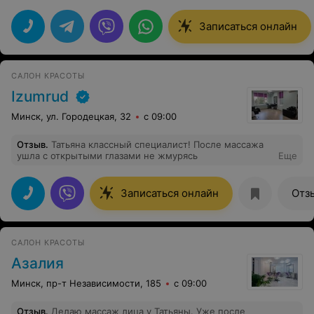
Записаться онлайн
САЛОН КРАСОТЫ
Izumrud
Минск, ул. Городецкая, 32
с 09:00
Отзыв
.
Татьяна классный специалист! После массажа
ушла с открытыми глазами не жмурясь
Еще
Записаться онлайн
Отз
САЛОН КРАСОТЫ
Азалия
Минск, пр-т Независимости, 185
с 09:00
Отзыв
.
Делаю массаж лица у Татьяны. Уже после