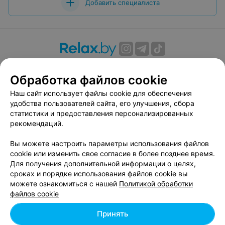
Добавить специалиста
О проекте
Новости проекта
Размещение рекламы
Обработка файлов cookie
Вакансии
Публичный договор
Способы оплаты
Публичный договор по использованию сервиса
Наш сайт использует файлы cookie для обеспечения
«Афиша»
удобства пользователей сайта, его улучшения, сбора
статистики и предоставления персонализированных
Пользовательское соглашение
рекомендаций.
Написать в поддержку
Вы можете настроить параметры использования файлов
Связаться по вопросам сотрудничества
cookie или изменить свое согласие в более позднее время.
Написать руководителю relax.by
Для получения дополнительной информации о целях,
Персональные настройки cookie
сроках и порядке использования файлов cookie вы
можете ознакомиться с нашей
Политикой обработки
Обработка персональных данных
файлов cookie
Принять
© 2026 ООО «Артокс Лаб», УНП 191700409, регистрирующий орган -