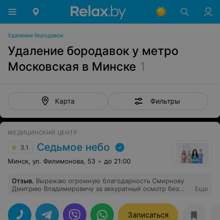
Удаление бородавок
Удаление бородавок у метро
Московская в Минске
1
Фильтры
Карта
МЕДИЦИНСКИЙ ЦЕНТР
Седьмое небо
3.1
Минск, ул. Филимонова, 53
до 21:00
Отзыв
.
Выражаю огромную благодарность Смирнову
Дмитрию Владимировичу за аккуратный осмотр без
Еще
боли,получила ответы на волнующие вопросы и
квалифицированные рекомендации! Доброта и теплая
атмосфера приема царит на протяжении прихода в
Записаться