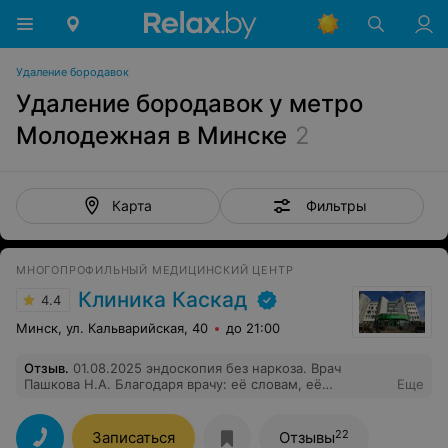
Удаление бородавок
Удаление бородавок у метро
Молодежная в Минске
2
Фильтры
Карта
МНОГОПРОФИЛЬНЫЙ МЕДИЦИНСКИЙ ЦЕНТР
Клиника Каскад
4.4
Минск, ул. Кальварийская, 40
до 21:00
Отзыв
.
01.08.2025 эндоскопия без наркоза. Врач
Пашкова Н.А. Благодаря врачу: её словам, её
Еще
спокойствию, для меня процедура прошла быстро и
спокойно. Обычно мой организм включает
максимальную панику и волнение при посещении
22
Записаться
Отзывы