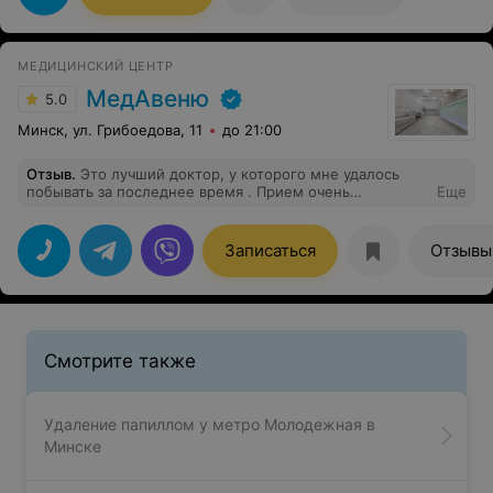
врачей. Впервые воспринимал врача и все слова врача
спокойно и выполнял всё, что говорила врач. Восторг и
радость. Выходя из кабинета осталось теплота и
спокойствие.
МЕДИЦИНСКИЙ ЦЕНТР
МедАвеню
5.0
Минск, ул. Грибоедова, 11
до 21:00
Отзыв
.
Это лучший доктор, у которого мне удалось
побывать за последнее время . Прием очень
Еще
насыщенный, доктор выдал столько информации ,
даже не по своему профилю, что я даже не успела все
запомнить )) Посоветовал книгу. Очень крутой
Записаться
Отзывы
профессионал . Я рада , что в нашей стране есть такие
врачи. Это был маленький психотерапевтический
прием. Спасибо большое от всего сердца
Смотрите также
Удаление папиллом у метро Молодежная в
Минске