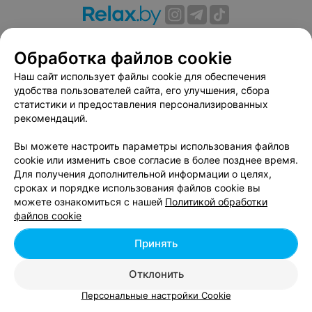
О проекте
Новости проекта
Размещение рекламы
Обработка файлов cookie
Вакансии
Публичный договор
Способы оплаты
Публичный договор по использованию сервиса
Наш сайт использует файлы cookie для обеспечения
«Афиша»
удобства пользователей сайта, его улучшения, сбора
статистики и предоставления персонализированных
Пользовательское соглашение
рекомендаций.
Написать в поддержку
Вы можете настроить параметры использования файлов
Связаться по вопросам сотрудничества
cookie или изменить свое согласие в более позднее время.
Написать руководителю relax.by
Для получения дополнительной информации о целях,
Персональные настройки cookie
сроках и порядке использования файлов cookie вы
можете ознакомиться с нашей
Политикой обработки
Обработка персональных данных
файлов cookie
Принять
© 2026 ООО «Артокс Лаб», УНП 191700409, регистрирующий орган -
Отклонить
Минский горисполком
| 220012, Республика Беларусь, г. Минск,
улица Толбухина, 2, пом. 16 | info@relax.by
Персональные настройки Cookie