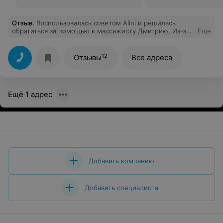
Отзыв
.
Воспользовалась советом Alini и решилась
обратиться за помощью к массажисту Дмитрию. Из-за
Еще
сидячей работы очень сильно болела спина, уже на
третьем сеансе почувствовала улучшения, а к концу
курса-вообще забыла про боль. Очень благодарна, в
12
Отзывы
Все адреса
самое ближайшее время собираюсь продолжить
удовольствие несколькими обертываниями.
Ещё 1 адрес
Добавить компанию
Добавить специалиста