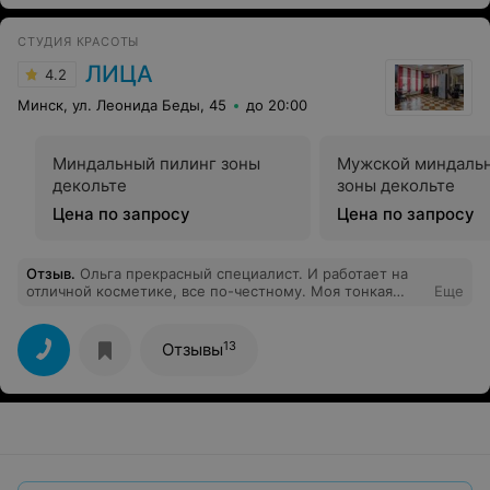
СТУДИЯ КРАСОТЫ
ЛИЦА
4.2
Минск, ул. Леонида Беды, 45
до 20:00
Миндальный пилинг зоны
Мужской миндаль
декольте
зоны декольте
Цена по запросу
Цена по запросу
Отзыв
.
Ольга прекрасный специалист. И работает на
отличной косметике, все по-честному. Моя тонкая
Еще
чувствительная кожа ей очень благодарна и за
пиллинг, и за уходовые процедуры, и за массаж. Все на
высочайшем уровне.
13
Отзывы