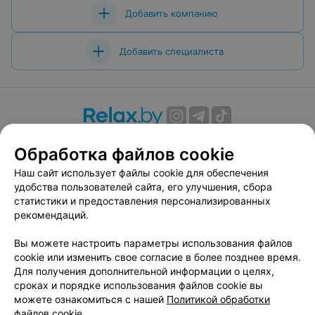
Добавить компанию
Добавить специалиста
О проекте
Новости проекта
Размещение рекламы
Обработка файлов cookie
Вакансии
Публичный договор
Способы оплаты
Наш сайт использует файлы cookie для обеспечения
Публичный договор по использованию сервиса
удобства пользователей сайта, его улучшения, сбора
«Афиша»
статистики и предоставления персонализированных
Пользовательское соглашение
рекомендаций.
Написать в поддержку
Вы можете настроить параметры использования файлов
Связаться по вопросам сотрудничества
cookie или изменить свое согласие в более позднее время.
Написать руководителю relax.by
Для получения дополнительной информации о целях,
сроках и порядке использования файлов cookie вы
Персональные настройки cookie
можете ознакомиться с нашей
Политикой обработки
Обработка персональных данных
файлов cookie