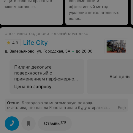
Ищите салоны красоты в
современный и
нашем каталоге.
эффективный метод
удаления нежелательных
волос.
СПОРТИВНО-ОЗДОРОВИТЕЛЬНЫЙ КОМПЛЕКС
Life City
4.9
д. Валерьяново, ул. Городская, 5А
до 20:00
Пилинг декольте
поверхностный с
Все цены
применением парфюмерно-
косметической продукции
Цена по запросу
Отзыв
.
Благодарю за многомерную помощь -
счастлива, что нашла Константина и буду стараться
Еще
попадать к нему раз в месяц - кинезиология и другие
методики - чудесные!
176
Отзывы