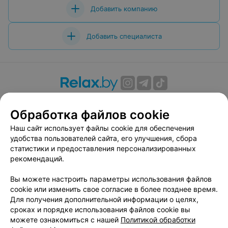
Добавить компанию
Добавить специалиста
О проекте
Новости проекта
Размещение рекламы
Обработка файлов cookie
Вакансии
Публичный договор
Способы оплаты
Публичный договор по использованию сервиса
Наш сайт использует файлы cookie для обеспечения
«Афиша»
удобства пользователей сайта, его улучшения, сбора
статистики и предоставления персонализированных
Пользовательское соглашение
рекомендаций.
Написать в поддержку
Вы можете настроить параметры использования файлов
Связаться по вопросам сотрудничества
cookie или изменить свое согласие в более позднее время.
Написать руководителю relax.by
Для получения дополнительной информации о целях,
Персональные настройки cookie
сроках и порядке использования файлов cookie вы
можете ознакомиться с нашей
Политикой обработки
Обработка персональных данных