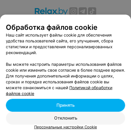
О проекте
Новости проекта
Размещение рекламы
Обработка файлов cookie
Вакансии
Публичный договор
Способы оплаты
Наш сайт использует файлы cookie для обеспечения
Публичный договор по использованию сервиса
удобства пользователей сайта, его улучшения, сбора
«Афиша»
статистики и предоставления персонализированных
Пользовательское соглашение
рекомендаций.
Написать в поддержку
Вы можете настроить параметры использования файлов
Связаться по вопросам сотрудничества
cookie или изменить свое согласие в более позднее время.
Написать руководителю relax.by
Для получения дополнительной информации о целях,
сроках и порядке использования файлов cookie вы
Персональные настройки cookie
можете ознакомиться с нашей
Политикой обработки
Обработка персональных данных
файлов cookie
Принять
© 2026 ООО «Артокс Лаб», УНП 191700409, регистрирующий орган -
Отклонить
Минский горисполком
| 220012, Республика Беларусь, г. Минск,
улица Толбухина, 2, пом. 16 | info@relax.by
Персональные настройки Cookie