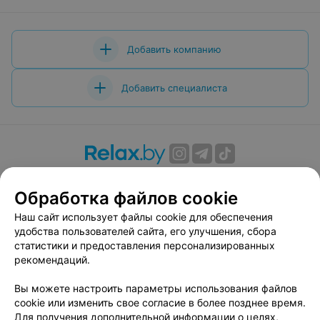
Добавить компанию
Добавить специалиста
О проекте
Новости проекта
Размещение рекламы
Обработка файлов cookie
Вакансии
Публичный договор
Способы оплаты
Публичный договор по использованию сервиса
Наш сайт использует файлы cookie для обеспечения
«Афиша»
удобства пользователей сайта, его улучшения, сбора
статистики и предоставления персонализированных
Пользовательское соглашение
рекомендаций.
Написать в поддержку
Вы можете настроить параметры использования файлов
Связаться по вопросам сотрудничества
cookie или изменить свое согласие в более позднее время.
Написать руководителю relax.by
Для получения дополнительной информации о целях,