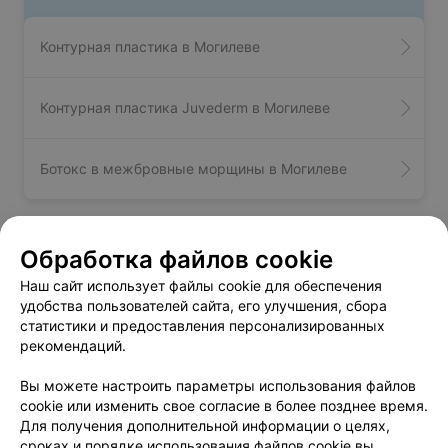
Контурная пластика в Могилеве
Контурная пластика Juvederm в Могилеве
Ботокс в межбровные морщины в Могилеве
Обработка файлов cookie
Консультация косметолога - цена
Наш сайт использует файлы cookie для обеспечения
в Могилеве
удобства пользователей сайта, его улучшения, сбора
статистики и предоставления персонализированных
Консультация врача-косметолога
от 10 руб.
рекомендаций.
Консультация врача-косметолога
от 30 руб.
Вы можете настроить параметры использования файлов
высшей квалификационной категории
cookie или изменить свое согласие в более позднее время.
Консультация врача-косметолога первой
Для получения дополнительной информации о целях,
от 20 руб.
квалификационной категории
сроках и порядке использования файлов cookie вы