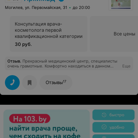
Могилев, ул. Первомайская, 31
до 20:00
Консультация врача-
косметолога первой
Все цены
квалификационной категории
30 руб.
Отзыв
.
Прекрасный медицинский центр, специалисты
очень грамотные. Комфортно находиться в данном
Еще
учреждении, начиная от записи, до приёма врача.
Особая благодарность Карукиной Т. В. - ходили с
мужем на 3д УЗИ плода, доктор очень внимательно
17
Отзывы
провела диагностику и помимо этого оставила море
приятных эмоций. Рекомендую)