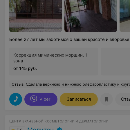
Более 27 лет мы заботимся о вашей красоте и здоровье
Коррекция мимических морщин, 1
зона
от 145 руб.
Отзыв
.
Сделала верхнюю и нижнюю блефаропластику и круговую подтяжку лица у Жданова Сергея Рудольфовича. Из меня он сделал красавицу!!!После круговой подтяжки лица и блефаропластики через 2 недели в караоке отмечали день рождения моей дочери( мне 53 года),все думали,что
Viber
Записаться
Отз
ЦЕНТР ВРАЧЕБНОЙ КОСМЕТОЛОГИИ И ДЕРМАТОЛОГИИ
Медитон