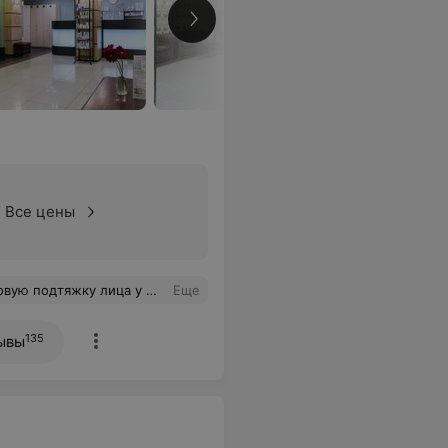
Все цены
 я ее подруга (дочери 28 лет) Так что врач просто чудесный,и весь персонал тоже. Огромная им благодарность!
Еще
135
ывы