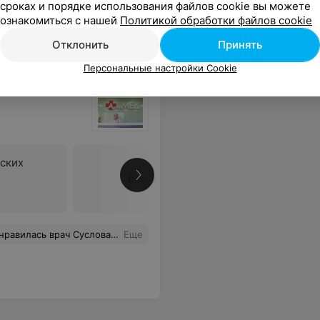
сроках и порядке использования файлов cookie вы можете
ознакомиться с нашей
Политикой обработки файлов cookie
21
ывы
Отклонить
Принять
Персональные настройки Cookie
ских
Все цены
е за не очень большие деньги. Рекомендую данный мед.центр
Еще