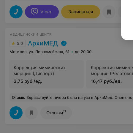
Viber
Записаться
Отз
МЕДИЦИНСКИЙ ЦЕНТР
АрхиМЕД
5.0
Могилев, ул. Первомайская, 31
до 20:00
Коррекция мимических
Коррекция мимиче
морщин (Диспорт)
морщин (Релатокс)
3,75 руб./ед.
16,47 руб./ед.
Отзыв
.
Здравствуйте, вчера была на узи в АрхиМед. Очень понравилась врач Суслова И.П. все объяснила, рассказала. Качественное обслуживани
17
Отзывы