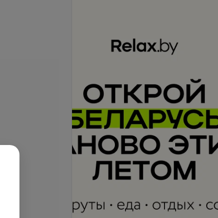
Подробнее
 контуров овала
Все цены