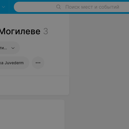
Поиск мест и событий
 Могилеве
3
губ
ка Juvederm