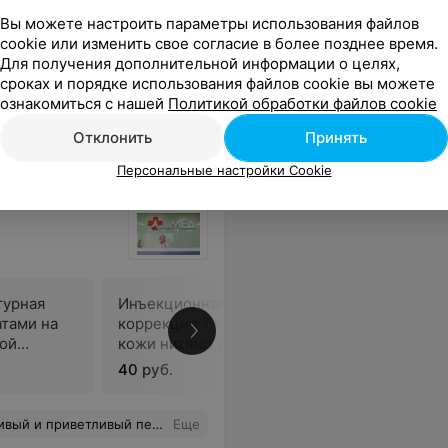
590 руб.
455 руб.
Вы можете настроить параметры использования файлов
cookie или изменить свое согласие в более позднее время.
Для получения дополнительной информации о целях,
лось доброжелательное отношение.
Еще
сроках и порядке использования файлов cookie вы можете
ознакомиться с нашей
Политикой обработки файлов cookie
21
ывы
Отклонить
Принять
Персональные настройки Cookie
турная
Инъекционная контурная
тами на
коррекция: биоармирование
В
вой
кожи нитями из
полидиоксанона
40 руб.
рассказала, на вопросы ответила. Спасибо огромное! Я Вас рекомендую!
Еще