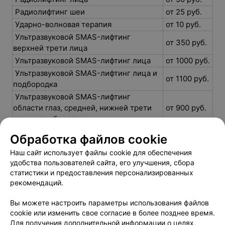
Радиолифтинг шеи
от 25 руб.
Ударно-волновая терапия
от 10 руб.
Ультразвуковой SMAS-лифтинг
от 350 руб.
верхней трети лица
Ультразвуковой SMAS-лифтинг лица
от 1000 руб.
Ультразвуковой SMAS-лифтинг лица и
от 1100 руб.
подбородка
Ультразвуковой SMAS-лифтинг
области глаз, средней, нижней трети
от 900 руб.
лица и подбородка
Ультразвуковой SMAS-лифтинг
Обработка файлов cookie
от 350 руб.
подбородка
Наш сайт использует файлы cookie для обеспечения
Ультразвуковой SMAS-лифтинг
удобства пользователей сайта, его улучшения, сбора
средней и нижней третьи лица и
от 800 руб.
статистики и предоставления персонализированных
подбородка
рекомендаций.
Вы можете настроить параметры использования файлов
cookie или изменить свое согласие в более позднее время.
Для получения дополнительной информации о целях,