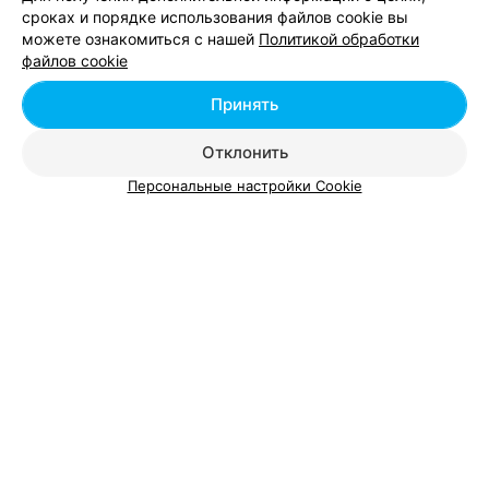
сроках и порядке использования файлов cookie вы
можете ознакомиться с нашей
Политикой обработки
Добавить компанию
файлов cookie
Добавить специалиста
Принять
Отклонить
Персональные настройки Cookie
О проекте
Новости проекта
Размещение рекламы
Вакансии
Публичный договор
Способы оплаты
Публичный договор по использованию сервиса
«Афиша»
Пользовательское соглашение
Написать в поддержку
Связаться по вопросам сотрудничества
Написать руководителю relax.by
Персональные настройки cookie