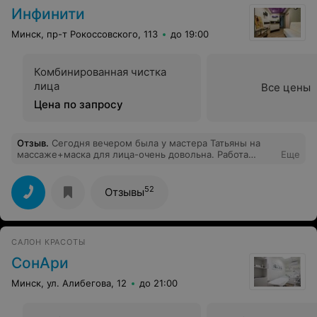
Инфинити
Минск, пр-т Рокоссовского, 113
до 19:00
Комбинированная чистка
лица
Все цены
Цена по запросу
Отзыв
.
Сегодня вечером была у мастера Татьяны на
массаже+маска для лица-очень довольна. Работа
Еще
превзошла все ожидания, супер профессиональный
массаж, приятные руки, атмосфера расслабления. Мне
делали массаж лица, а расслабилось все тело-восторг!
52
Отзывы
САЛОН КРАСОТЫ
СонАри
Минск, ул. Алибегова, 12
до 21:00