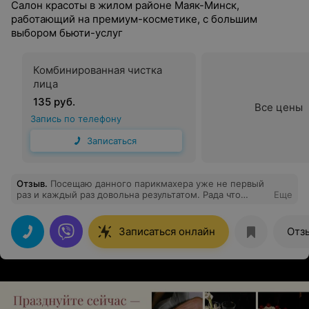
Салон красоты в жилом районе Маяк-Минск,
работающий на премиум-косметике, с большим
выбором бьюти-услуг
Комбинированная чистка
лица
135 руб.
Все цены
Запись по телефону
Записаться
Отзыв
.
Посещаю данного парикмахера уже не первый
раз и каждый раз довольна результатом. Рада что
Еще
нашла данный салон.
Записаться онлайн
Отз