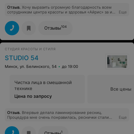
то мало ли, так и воды никто не подаст...
Отзыв
.
Хочу выразить огромную благодарность всем
сотрудникам центра красоты и здоровья «Айрис» за их
Еще
профессионализм, чуткость в работе и внимание к
каждому клиенту! Спасибо большое за ваш труд!
104
Отзывы
СТУДИЯ КРАСОТЫ И СТИЛЯ
STUDIO 54
Минск, ул. Белинского, 54
до 19:00
Чистка лица в смешанной
технике
Все цены
Цена по запросу
Отзыв
.
Впервые делала ламинирование ресниц.
Процедура мне очень понравилась, реснички стали
Еще
более длинными и подкрученными. В носке мне
хватило на 1.5 месяца, что очень удобно. В течении
этого времени тушью я не пользовалась)
1
Отзывы