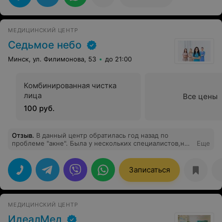
МЕДИЦИНСКИЙ ЦЕНТР
Седьмое небо
Минск, ул. Филимонова, 53
до 21:00
Комбинированная чистка
лица
Все цены
100 руб.
Отзыв
.
В данный центр обратилась год назад по
проблеме "акне". Была у нескольких специалистов,но
Еще
мой выбор-Маркечко Ольга.Очень хороший
специалист,мастер своего дела.На сегодняшний день
никто бы и не подумал,что у меня были такие
Записаться
проблемы(Ольга подобрала ряд процедур и помогла с
выбором косметики,которые справились с моей
проблемой). Рекомендую данный центр и конечно
Маркечко Ольгу.Спасибо огромное!!!
МЕДИЦИНСКИЙ ЦЕНТР
ИдеалМед