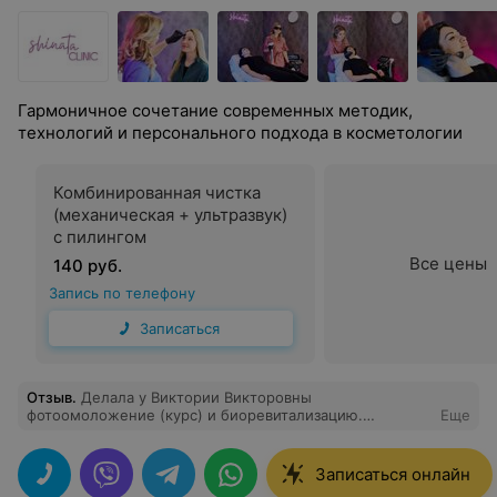
Гармоничное сочетание современных методик,
технологий и персонального подхода в косметологии
Комбинированная чистка
(механическая + ультразвук)
с пилингом
Все цены
140 руб.
Запись по телефону
Записаться
Отзыв
.
Делала у Виктории Викторовны
фотоомоложение (курс) и биоревитализацию.
Еще
Результатом осталась очень довольна. Внимательный и
компетентный специалист. Дала все необходимые
рекомендации, составила план процедур на будущее.
Записаться онлайн
Рекомендую!