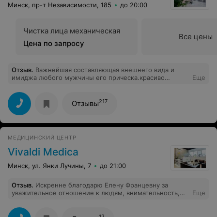
Минск, пр-т Независимости, 185
до 20:00
Чистка лица механическая
Все цены
Цена по запросу
Отзыв
.
Важнейшая составляющая внешнего вида и
имиджа любого мужчины его прическа.красиво
Еще
сделанная и подобранная стрижка -залог успеха.
Марина это супер, это профи. Это талант.
217
Отзывы
МЕДИЦИНСКИЙ ЦЕНТР
Vivaldi Medica
Минск, ул. Янки Лучины, 7
до 21:00
Отзыв
.
Искренне благодарю Елену Францевну за
уважительное отношение к людям, внимательность,
Еще
доброту и высокий профессионализм! Искренне
желаю Вам, здоровья, терпения и сил, успехов,
счастья, мира и добра! И пусть в Вашей жизни будет
12