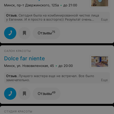
Минск, пр-т Дзержинского, 125а
до 21:00
Отзыв
.
Сегодня была на комбинированной чистке лица
у Евгении. И я просто в восторге)) Результат очень
Еще
понравился, Елена компетентный мастер,
заслуживающий доверия. А ещё ну очень
дружелюбная атмосфера и располагающий к себе
75
Отзывы
персонал!) С удовольствием приду ещё раз)
САЛОН КРАСОТЫ
Dolce far niente
Минск, ул. Нововиленская, 45
до 20:00
Отзыв
.
Лучшего мастера еще не встречал. Все было
замечательно.
Еще
49
Отзывы
СТУДИЯ КРАСОТЫ