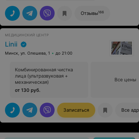
166
Отзывы
МЕДИЦИНСКИЙ ЦЕНТР
Linii
Минск, ул. Олешева, 1
до 21:00
Комбинированная чистка
лица (ультразвуковая +
Все цены
механическая)
от 130 руб.
Записаться
Все ад