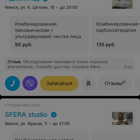
Минск, ул. К. Цеткин, 16
до 20:00
Комбинированная
Комбинированная 
(механическая +
карбокситерапия
ультразвуковая) чистка лица
90 руб.
135 руб.
Отзыв
.
Обследование произвело очень хорошее
впечатление. Спасибо доктору Суховей Айне
Еще
Джалавовне. Обследовала, проконсультировала,
разъяснила. Спасибо, рекомендую!
61
Записаться
Отзывы
СТУДИЯ КРАСОТЫ
SFERA studio
Минск, ул. Фрунзе, 5
до 21:00