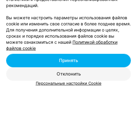
от 100 руб.
рекомендаций.
чувствительной кожи
Комбинированный уход для проблемной
от 100 руб.
Вы можете настроить параметры использования файлов
кожи
cookie или изменить свое согласие в более позднее время.
Чистка лица мужская комбинированная
от 80 руб.
Для получения дополнительной информации о целях,
сроках и порядке использования файлов cookie вы
можете ознакомиться с нашей
Политикой обработки
файлов cookie
Принять
Добавить компанию
Отклонить
Добавить специалиста
Персональные настройки Cookie
О проекте
Новости проекта
Размещение рекламы
Вакансии
Публичный договор
Способы оплаты
Публичный договор по использованию сервиса