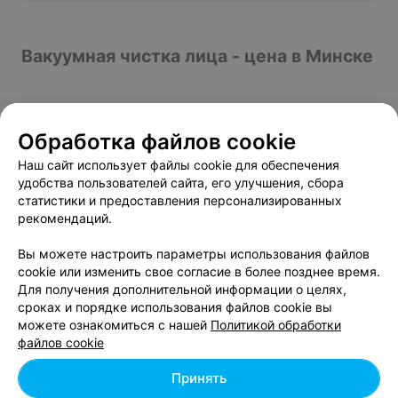
Вакуумная чистка лица - цена в Минске
Вакуумная чистка лица
от 13 руб.
Обработка файлов cookie
Микродермабразия + электромезотерапия
от 87 руб.
(коллаген + гиалуроновая кислота)
Наш сайт использует файлы cookie для обеспечения
удобства пользователей сайта, его улучшения, сбора
Микродермабразия + электромезотерапия
от 89 руб.
статистики и предоставления персонализированных
(лифтинг анти-эйдж)
рекомендаций.
Микродермобразия (алмазная шлифовка)
от 90 руб.
Вы можете настроить параметры использования файлов
cookie или изменить свое согласие в более позднее время.
Для получения дополнительной информации о целях,
сроках и порядке использования файлов cookie вы
можете ознакомиться с нашей
Политикой обработки
Добавить компанию
файлов cookie
Добавить специалиста
Принять