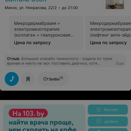
Минск, ул. Некрасова, 22/2
до 21:00
Микродермабразия +
Микродермабрази
электромезотерапия
электромезотерап
(коллаген + гиалуроновая
(лифтинг анти-эйд
кислота)
Цена по запросу
Цена по запросу
Отзыв
.
Большое спасибо гинекологу - ходила по трем
врачам и никто не мог поставить диагноз, хотя
Еще
оказалось все просто, нужно было сдать
определенный анализ и все выяснилось... Целый год
мучилась( Очень вежливый врач, все рассказывает и
15
Отзывы
показывает, и не дерут такие деньги, как в нордине ни
за что. Буду еще ходить и масика планировать!