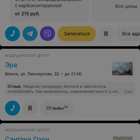
с карбокситерапией
Все цены
от 215 руб.
Записаться
Все ад
МЕДИЦИНСКИЙ ЦЕНТР
Эра
Минск, ул. Пионерская, 32
до 21:00
Отзыв
.
Увидела процедуру Хелео4 и захотелось
попробовать. Как выяснилось, назначений много у нее,
Еще
делать нужно курсом. Сейчас уже 3 процедуры
позади, нравится состояние кожи сейчас, давно такого
не было. Никакого дискомфорта, безопасная терапия
14
Отзывы
светом. Улучшения видны
МЕДИЦИНСКИЙ ЦЕНТР
Сантана Озон