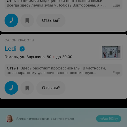
Отзыв
.
Любимый медицинский центр нашей семьи.
Всегда здесь лечим зубы у Любовь Викторовны, я и
Еще
супруг делали виниры, очень довольны. Ещё недавно
была на чистке у Карины, это лучшая комби чистка на
которой я была. Вообще не больно и кожа лица
2
Отзывы
действительно стала чистой
САЛОН КРАСОТЫ
Ledi
Гомель, ул. Барыкина, 80
до 20:00
Отзыв
.
Здесь работают профессионалы. В частности,
по аппаратному удалению волос, рекомендую
Еще
Екатерину: качественно и комфортно. Я - очень
довольный клиент этого салона! Спасибо LEDI за Ваше
постоянство и качество.
4
Отзывы