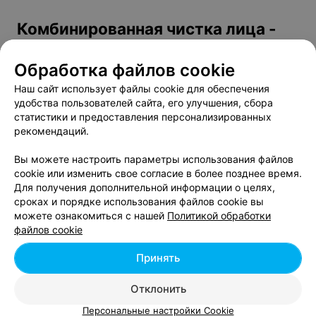
Комбинированная чистка лица -
цена в Гомеле
Обработка файлов cookie
Комбинированная чистка лица
от 40 руб.
Наш сайт использует файлы cookie для обеспечения
удобства пользователей сайта, его улучшения, сбора
Чистка лица
от 32 руб.
статистики и предоставления персонализированных
Чистка лица в смешанной технике
от 50 руб.
рекомендаций.
Вы можете настроить параметры использования файлов
cookie или изменить свое согласие в более позднее время.
Для получения дополнительной информации о целях,
сроках и порядке использования файлов cookie вы
можете ознакомиться с нашей
Политикой обработки
Добавить компанию
файлов cookie
Добавить специалиста
Принять
Отклонить
Персональные настройки Cookie