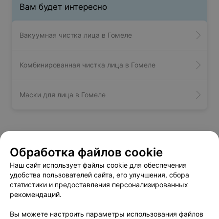
Вам будет интересно
Вакуумная чистка лица в Гомеле
Комбинированная чистка лица в Гомеле
Маски для лица в Гомеле
Атравматическая чистка лица -
Обработка файлов cookie
цена в Гомеле
Наш сайт использует файлы cookie для обеспечения
удобства пользователей сайта, его улучшения, сбора
Атравматическая чистка
от 38 руб.
статистики и предоставления персонализированных
рекомендаций.
Вы можете настроить параметры использования файлов