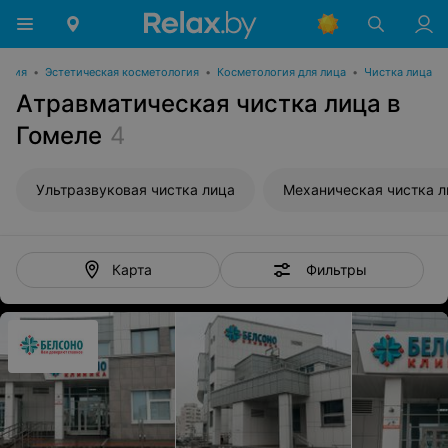
логия
•
Эстетическая косметология
•
Косметология для лица
•
Чистка лица
Атравматическая чистка лица в
Гомеле
4
Ультразвуковая чистка лица
Механическая чистка л
Фильтры
Карта