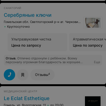
САНАТОРИЙ
Серебряные ключи
Гомельская обл. Светлогорский р-н аг. Чирковичи
Круглосуточно
Ультразвуковая чистка
Атравматическая 
Цена по запросу
Цена по запросу
Отзыв
.
Отлично отдохнули с ребёнком. Всему
персоналу огромная благодарность за хорошее
Еще
отношение, доброжелательность по отношению к
отдыхающим. Для детей очень много развлекательных
программ (концертов, дискотек, спектаклей). Питание
4
Отзывы
отличное, готовят очень вкусно. Очень интересный
кружок "Сувенирная наука" - отдельная благодарность
Елене Николаевне и Людмиле Васильевне. Спасибо за
отличный отдых.
МЕДИЦИНСКИЙ ЦЕНТР
Le Eclat Esthetique
Гомель, ул. Волотовская, 11
до 20:00