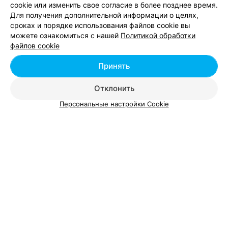
cookie или изменить свое согласие в более позднее время.
Для получения дополнительной информации о целях,
сроках и порядке использования файлов cookie вы
Добавить компанию
можете ознакомиться с нашей
Политикой обработки
файлов cookie
Добавить специалиста
Принять
Отклонить
Персональные настройки Cookie
О проекте
Новости проекта
Размещение рекламы
Вакансии
Публичный договор
Способы оплаты
Публичный договор по использованию сервиса
«Афиша»
Пользовательское соглашение
Написать в поддержку
Связаться по вопросам сотрудничества
Написать руководителю relax.by