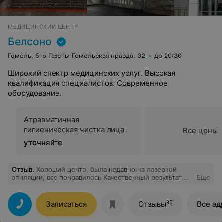
МЕДИЦИНСКИЙ ЦЕНТР
Белсоно
Гомель, б-р Газеты Гомельская правда, 32
до 20:30
Широкий спектр медицинских услуг. Высокая
квалификация специалистов. Современное
оборудование.
Атравматичная
гигиеническая чистка лица
Все цены
уточняйте
Отзыв
.
Хороший центр, была недавно на лазерной
эпиляции, все понравилось Качественный результат,
Еще
вежливый и профессиональный доктор. Все на
высшем уровне.
95
Записаться
Отзывы
Все ад