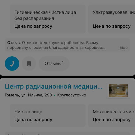
8.00 до 23.00 ежедневно!!
Гигиеническая чистка лица
Ультразвуковая чи
без распаривания
Цена по запросу
Цена по запросу
Отзыв
.
Отлично отдохнули с ребёнком. Всему
персоналу огромная благодарность за хорошее
Еще
отношение, доброжелательность по отношению к
отдыхающим. Для детей очень много развлекательных
программ (концертов, дискотек, спектаклей). Питание
4
Отзывы
отличное, готовят очень вкусно. Очень интересный
кружок "Сувенирная наука" - отдельная благодарность
Елене Николаевне и Людмиле Васильевне. Спасибо за
отличный отдых.
Центр радиационной медицины
Гомель, ул. Ильича, 290
Круглосуточно
Чистка лица
Механическая чис
Цена по запросу
Цена по запросу