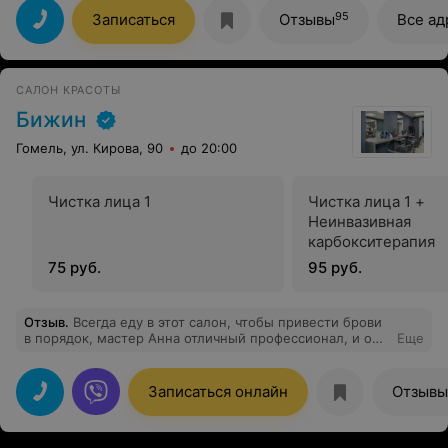
95
Записаться
Отзывы
Все ад
САЛОН КРАСОТЫ
Бижин
Гомель, ул. Кирова, 90
до 20:00
Чистка лица 1
Чистка лица 1 +
Неинвазивная
карбокситерапия
75 руб.
95 руб.
Отзыв
.
Всегда еду в этот салон, чтобы привести брови
в порядок, мастер Анна отличный профессионал, и она
Еще
же ребенка стригла, я очень довольна!!
Записаться онлайн
Отзывы