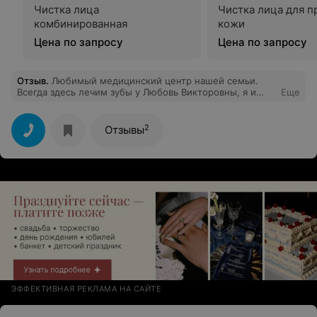
Чистка лица
Чистка лица для 
комбинированная
кожи
Цена по запросу
Цена по запросу
Отзыв
.
Любимый медицинский центр нашей семьи.
Всегда здесь лечим зубы у Любовь Викторовны, я и
Еще
супруг делали виниры, очень довольны. Ещё недавно
была на чистке у Карины, это лучшая комби чистка на
которой я была. Вообще не больно и кожа лица
2
Отзывы
действительно стала чистой
ЭФФЕКТИВНАЯ РЕКЛАМА НА САЙТЕ