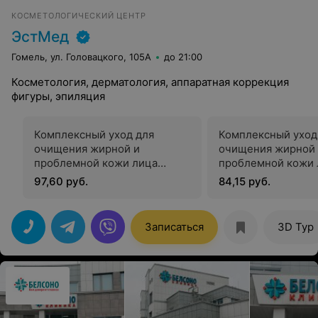
КОСМЕТОЛОГИЧЕСКИЙ ЦЕНТР
ЭстМед
Гомель, ул. Головацкого, 105А
до 21:00
Косметология, дерматология, аппаратная коррекция
фигуры, эпиляция
Комплексный уход для
Комплексный уход
очищения жирной и
очищения жирной
проблемной кожи лица
проблемной кожи 
«comodex» с механической
«comodex» с ультр
97,60 руб.
84,15 руб.
чисткой
чисткой
Записаться
3D Тур