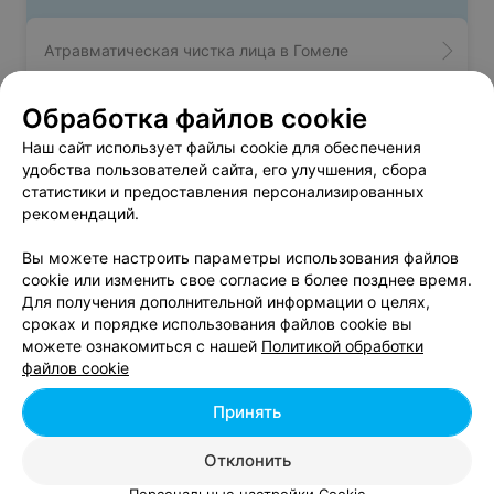
Атравматическая чистка лица в Гомеле
Обработка файлов cookie
Вакуумная чистка лица в Гомеле
Наш сайт использует файлы cookie для обеспечения
удобства пользователей сайта, его улучшения, сбора
Комбинированная чистка лица в Гомеле
статистики и предоставления персонализированных
рекомендаций.
Вы можете настроить параметры использования файлов
cookie или изменить свое согласие в более позднее время.
Чистка лица - цена в Гомеле
Для получения дополнительной информации о целях,
сроках и порядке использования файлов cookie вы
можете ознакомиться с нашей
Политикой обработки
Алмазная микродермабразия
от 30 руб.
файлов cookie
Альгинатная маска
от 10 руб.
Принять
Альгинатная маска (в комплексе с массажем)
от 15 руб.
Альгинатная маска в ассортименте
от 8 руб.
Отклонить
Атравматическая чистка
от 38 руб.
Гигиеническая чистка лица без распаривания
от 34 руб.