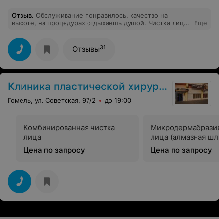
Отзыв
.
Обслуживание понравилось, качество на
высоте, на процедурах отдыхаешь душой. Чистка лица
Еще
превзошла ожидания, рекомендации по уходу
получены, оценка работы наивысшая. Буду
рекомендовать все знакомым. Спасибо!
31
Отзывы
Клиника пластической хирургии
Гомель, ул. Советская, 97/2
до 19:00
Комбинированная чистка
Микродермабрази
лица
лица (алмазная шл
Цена по запросу
Цена по запросу