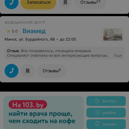
максимальную панику и волнение при посещении
22
Записаться
Отзывы
врачей. Впервые воспринимал врача и все слова врача
спокойно и выполнял всё, что говорила врач. Восторг и
радость. Выходя из кабинета осталось теплота и
спокойствие.
МЕДИЦИНСКИЙ ЦЕНТР
Виамед
5.0
Минск, ул. Бурдейного, 6В
до 22:00
Отзыв
.
Все понравилось, посещала впервые.
Специалист ответила на все интересующие вопросы.
Еще
8
Отзывы