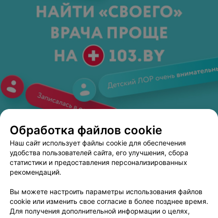
Обработка файлов cookie
ЭФФЕКТИВНАЯ РЕКЛАМА НА САЙТЕ
Наш сайт использует файлы cookie для обеспечения
удобства пользователей сайта, его улучшения, сбора
МЕДИЦИНСКИЙ ЦЕНТР
статистики и предоставления персонализированных
Марк Эстетик
3.4
рекомендаций.
Минск, ул. Притыцкого, 105
Выходной
Вы можете настроить параметры использования файлов
Отзыв
.
Была на лазерной эпиляции у Татьяны. До этого
cookie или изменить свое согласие в более позднее время.
была 5 раз у других мастеров. Татьяна лучший
Еще
Для получения дополнительной информации о целях,
специалист: 1. Для каждой области использует новый