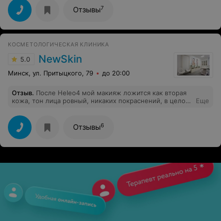
Отвратительное место!
7
Отзывы
КОСМЕТОЛОГИЧЕСКАЯ КЛИНИКА
NewSkin
5.0
Минск, ул. Притыцкого, 79
до 20:00
Отзыв
.
После Heleo4 мой макияж ложится как вторая
кожа, тон лица ровный, никаких покраснений, в целом
Еще
то можно и без тональника ходить) Всем подружкам
обязательно порекомендую!!
6
Отзывы