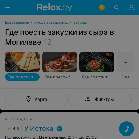
Все заведения
•
Блюда в заведениях
•
Закуски
Где поесть закуски из сыра в
Могилеве
12
Где поесть закуски из сыра
Где поесть брускетты
Где поесть тартар
Еще
Фильтры
Карта
АГРОУСАДЬБА
У Истока
4.8
Полыковичи, ул. Центральная, 2Ж
до 23:00