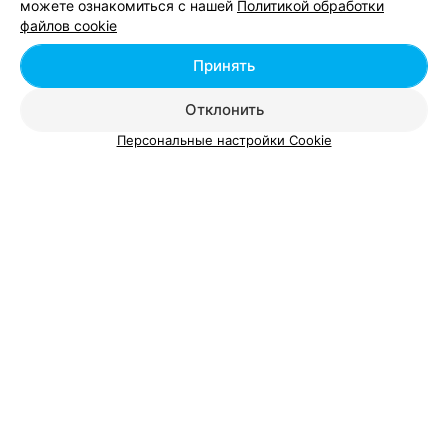
можете ознакомиться с нашей
Политикой обработки
Где поесть выпечку в Могилеве
файлов cookie
Принять
Где съесть бургер в Могилеве
Отклонить
Где поесть тирамису в Могилеве
Персональные настройки Cookie
Где поесть закуски из сыра - цена в
Могилеве
Запеченный камамбер с фундуком и медовой
от 18 руб.
заправкой
Сет «Сырный»
от 16 руб.
Сет Сырный
от 20 руб.
Сыр
от 4 руб.
Сыр Буратта с гриль перцем, мини рукколой и
от 24 руб.