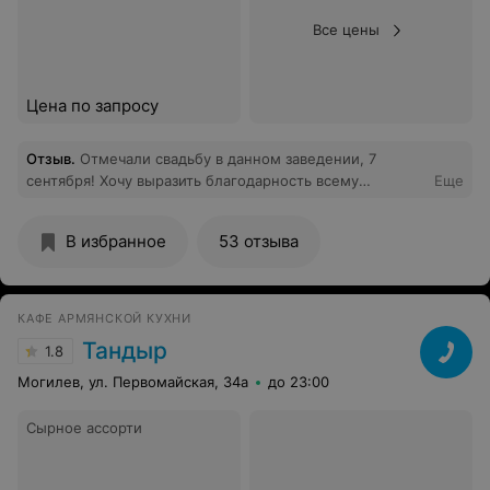
Все цены
Цена по запросу
Отзыв
.
Отмечали свадьбу в данном заведении, 7
сентября! Хочу выразить благодарность всему
Еще
персоналу Грин-Хилл! Отдельное спасибо за помощь
Алле и Дарье! которые помогали в решении всех
В избранное
53 отзыва
наших задач. Девочки официанты большие умнички
,старались, все было чисто. Данное заведение
рекомендую)))
КАФЕ АРМЯНСКОЙ КУХНИ
Тандыр
1.8
Могилев, ул. Первомайская, 34а
до 23:00
Сырное ассорти