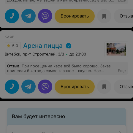
дождик капал, мы зашли и нам понравилось:))) Было
Еще
мало народа, есть даже детский уголок:)
Бронировать
Отзы
КАФЕ
Арена пицца
5.0
Витебск, пр-т Строителей, 3/3
до 23:00
Отзыв
.
При посещении кафе всё было хорошо. Заказ
принесли быстро,а самое главное - вкусно. Нас
Еще
обслуживала Дарья вроде,которая выполнила свои
обязанности на высшем уровне. Зарядила
настроением своей улыбкой на весь оставшийся день.
Бронировать
Отзы
Ещё вернусь в арену.
Вам будет интересно