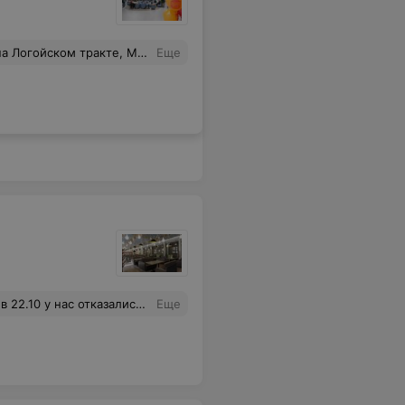
ые. Обнаружила только дома. Перлы не первый раз!!! Примите меры!!!
Еще
аказ?Официантки очень долго подходят.
Еще