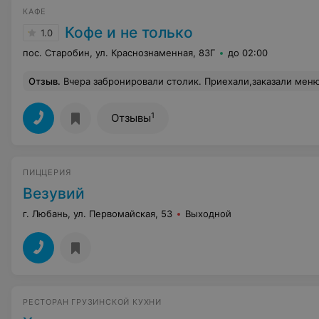
КАФЕ
Кофе и не только
1.0
пос. Старобин, ул. Краснознаменная, 83Г
до 02:00
Отзыв
.
Вчера забронировали столик. Приехали,заказали меню. Принесли салаты. Напитки носили по одному,когда уже было съедено холодное. И тут узнаем,что не работает уборная (кому-то смешно ,но я в положении и у меня нужда ходить часто). Изначально когда бронировали столик или когда зашли в само заведение никто ни словом не обмолвился на счет этой 
1
Отзывы
ПИЦЦЕРИЯ
Везувий
г. Любань, ул. Первомайская, 53
Выходной
РЕСТОРАН ГРУЗИНСКОЙ КУХНИ