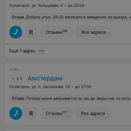
Солигорск, ул. Кольцевая, 4
до 22:00
Отзыв
.
Доброе утро. 28.03 заезжала в заведение на выезде, на Логойском тракте, Минск. Заказывала на самовывоз 2 комбинезон с двойным чизбургером. Положили одинарн
196
Отзывы
Все адреса
Ещё 1 адрес
КАФЕ
Амстердам
2.0
Солигорск, ул. К. Заслонова, 29
до 21:00
Отзыв
.
Почему кухня закрывается за час до закрытия, то есть в 22.10 у нас отказались принять з
177
Отзывы
Все адреса