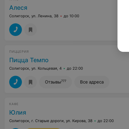
Алеся
Солигорск, ул. Ленина, 38
до 10:00
ПИЦЦЕРИЯ
Пицца Темпо
Солигорск, ул. Кольцевая, 4
до 22:00
777
Отзывы
Все адреса
КАФЕ
Юлия
Солигорск, г. Старые дороги, ул. Кирова, 38
до 22:00