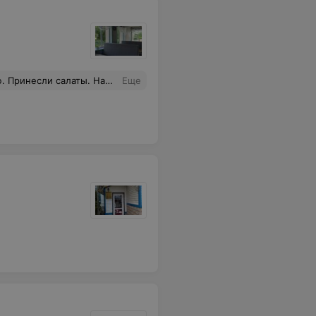
проблемы . Поэтому горячее попросили с собой. Остались плохого мнения,хотя приехали с другой области и хотели с семьей провести приятно время.
Еще