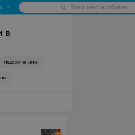
к
Поиск мест и событий
и в
Недорогие кафе
ины