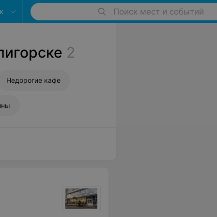
к
Поиск мест и событий
лигорске
2
Недорогие кафе
ины