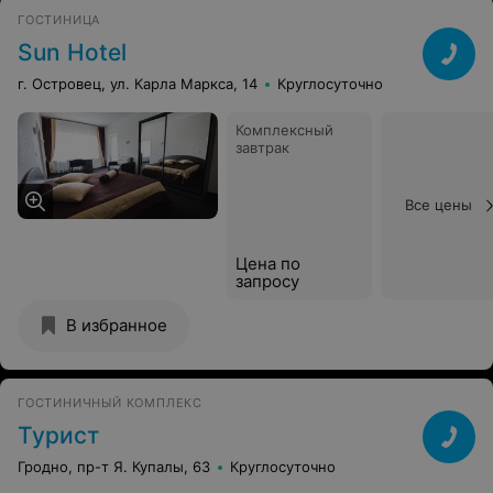
телефона у них нашего не было. Администратор
ГОСТИНИЦА
вашего заведения просто разговаривать с клиентами
Sun Hotel
абсолютно не умеет. Хамское общение с её стороны
оставляет не самые лучшие впечатления о вашем
г. Островец, ул. Карла Маркса, 14
Круглосуточно
заведении в общем. Настроение испорчено, поехали в
другое заведение и все организовали для нас на
Комплексный
высшем уровне.
завтрак
Все цены
Цена по
запросу
В избранное
ГОСТИНИЧНЫЙ КОМПЛЕКС
Турист
Гродно, пр-т Я. Купалы, 63
Круглосуточно