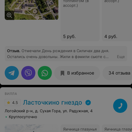
топпингом (в
ассорт.)
ассорт.)
5 руб.
4 руб.
Отзыв
.
Отмечали День рождения в Силичах два дня.
Остались очень довольны. Жили в фэмили сьюте с
Еще
отдельным входом, что в ситуации с коронавирусом
большой плюс. Даже ключ передали бесконтактно.
В избранное
34 отзыва
Завтрак и обед заказывали в номер, а сам праздничный
ужин бронировали в ресторане. Хотели бы отметить
обслуживание - персонал вежливый и внимательный,
особенно официант Богдан. На второй день заказывали
ВИЛЛА
баню и беседку. Выходные прошли насыщенно) Нам
Ласточкино гнездо
4.5
все понравилось.
Логойский р-н, д. Сухая Гора, ул. Радужная, 4
Круглосуточно
Яичница глазунья
Яичница глазу