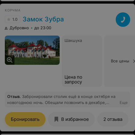
КОРЧМА
Замок Зубра
1.0
д. Дубровно
до 23:00
Шакшука
Все цены
Цена по
запросу
Отзыв
.
Забронировали столик ещё в конце октября на
новогоднюю ночь. Обещали позвонить в декабре,
Еще
когда будет составлено меню, для подтверждения и
дальнейшего заказа - так и не позвонили. Перезвонили
Бронировать
В избранное
2 отзыва
мы сами 26 декабря - в итоге сказали, что нас
вычеркнули потому что мы не внесли аванс. А по факту
даже не записывали вовсе-т.к. ни фамилии, ни номера