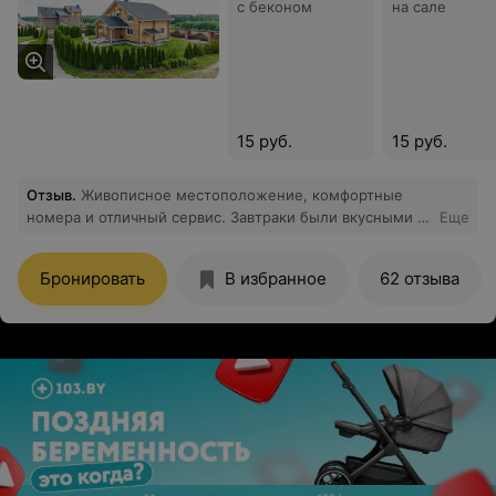
с беконом
на сале
15 руб.
15 руб.
Отзыв
.
Живописное местоположение, комфортные
номера и отличный сервис. Завтраки были вкусными и
Еще
разнообразными. Усадьба окружена красивой
природой, что создает идеальные условия для
Бронировать
В избранное
62 отзыва
спокойного отдыха. Очень рекомендую!