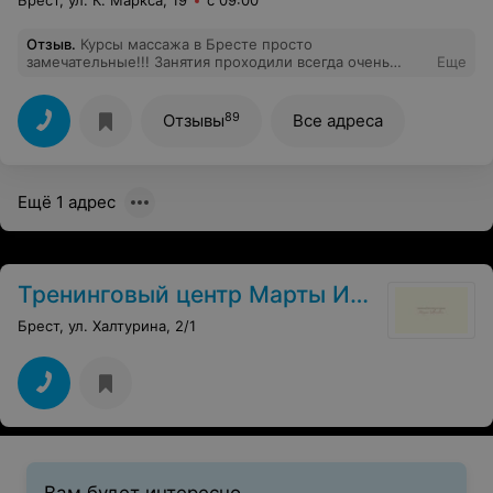
Брест, ул. К. Маркса, 19
с 09:00
Отзыв
.
Курсы массажа в Бресте просто
замечательные!!! Занятия проходили всегда очень
Еще
веселело и интересно! Преподаватель очень хороший,
мастер своего дела! Записывайтесь не пожалеете!
Поздравляю всю нашу группу с окончанием))) Теперь
89
Отзывы
Все адреса
можно пробовать себя в новой среде!
Ещё 1 адрес
Тренинговый центр Марты Ивановой
Брест, ул. Халтурина, 2/1