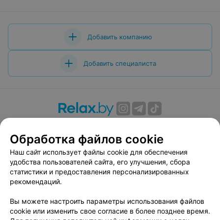
Добавить компанию
Добавить специалиста
О проекте
Новости проекта
Размещение рекламы
Обработка файлов cookie
Вакансии
Публичный договор
Способы оплаты
Публичный договор по использованию сервиса
Наш сайт использует файлы cookie для обеспечения
«Афиша»
удобства пользователей сайта, его улучшения, сбора
статистики и предоставления персонализированных
Пользовательское соглашение
рекомендаций.
Написать в поддержку
Вы можете настроить параметры использования файлов
Связаться по вопросам сотрудничества
cookie или изменить свое согласие в более позднее время.
Написать руководителю relax.by