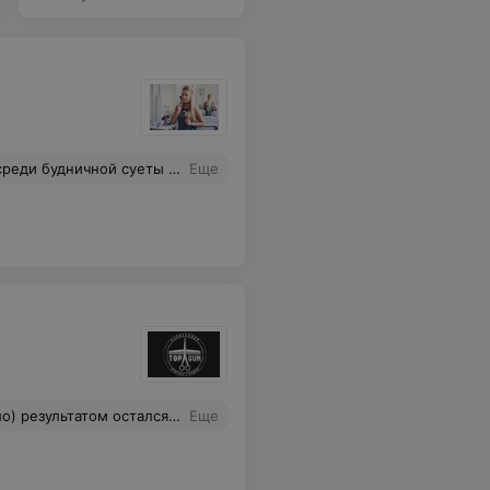
вателям школы за дельные советы, помощь, терпение и внимательность! На последнем занятии мне не хотелось прощаться, с удовольствием бы пришла на продолжение курса, если преподаватели его организуют. Удачи мастерам Селфи студии, вы несёте красоту в массы, спасибо!
Еще
твенно, аккуратно, обязательно вернусь ещё)
Еще