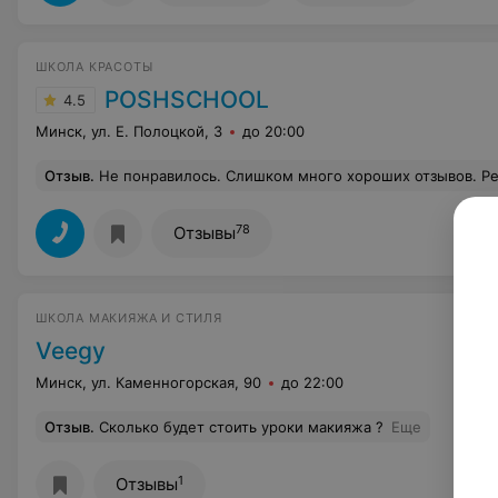
ШКОЛА КРАСОТЫ
POSHSCHOOL
4.5
Минск, ул. Е. Полоцкой, 3
до 20:00
Отзыв
.
Не понравилось. Слишком много хороших отзывов. Рекламы. На деле - ни чего. Для новичков которые не разбираются - со
78
Отзывы
ШКОЛА МАКИЯЖА И СТИЛЯ
Veegy
Минск, ул. Каменногорская, 90
до 22:00
Отзыв
.
Сколько будет стоить уроки макияжа ?
Еще
1
Отзывы