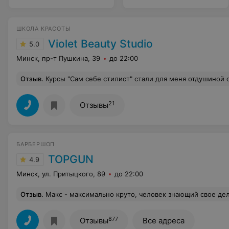
ШКОЛА КРАСОТЫ
Violet Beauty Studio
5.0
Минск, пр-т Пушкина, 39
до 22:00
Отзыв
.
Курсы "Сам себе стилист" стали для меня отдушиной среди будничной суеты декретного отпуска. Нет, материнство - это прекрасно, но как же хочется отвлечься на себя, прийти в великолепную студию с милыми девочками и окунуться в мир кистей и перламутра. На занятиях я забывала обо всем и была увлечена растушёвкой теней, скрупулёзным прорисовыванием стрелок, скульптурированием лица, накручиванием прядей волос на плойку и многим многим другим. Оказалось что румяна, я до этого времени, наносила неправильно. Могу сказать что теперь я критичнее стала относиться к макияжу окружающих людей. Огромное спасибо препода
21
Отзывы
БАРБЕРШОП
TOPGUN
4.9
Минск, ул. Притыцкого, 89
до 22:00
Отзыв
.
Макс - максимально круто, человек знающий свое дело) результатом остался доволен , красиво, качес
877
Отзывы
Все адреса