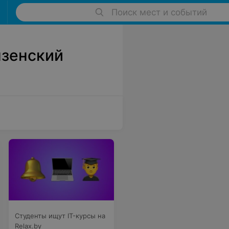
Поиск мест и событий
нзенский
Студенты ищут IT-курсы на
Relax.by