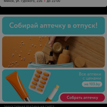
Минск, ул. Гурского, 22Б
до 22:00
выполнять «интуитивно» после просьбы объяснить, в
какой момент крутить руль. 3 раза на занятии давала
расписываться в журнале за 2 занятия. Уходила во
время занятия на 10 минут за кофе. Решала свои дела
во время занятия: что-то или кого-то отвезти в нужное
место. До экзамена отказалась записать на
индивидуальное платное занятие. После ошибок на
внутреннем экзамене отказалась комментировать
ошибки.
ЭФФЕКТИВНАЯ РЕКЛАМА НА САЙТЕ