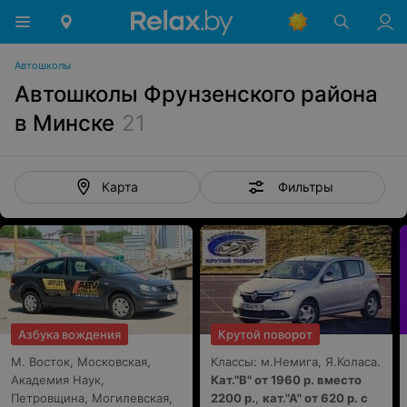
Автошколы
Автошколы Фрунзенского района
в Минске
21
Фильтры
Карта
Азбука вождения
Крутой поворот
М. Восток, Московская,
Классы: м.Немига, Я.Коласа.
Академия Наук,
Кат."В" от 1960 р. вместо
Петровщина, Могилевская,
2200 р.
,
кат."А" от 620 р. с