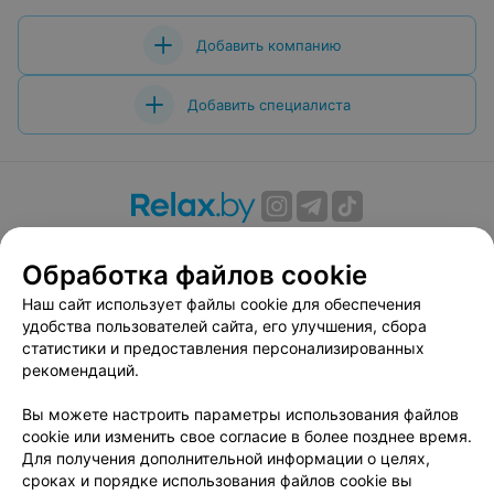
Добавить компанию
Добавить специалиста
О проекте
Новости проекта
Размещение рекламы
Обработка файлов cookie
Вакансии
Публичный договор
Способы оплаты
Публичный договор по использованию сервиса
Наш сайт использует файлы cookie для обеспечения
«Афиша»
удобства пользователей сайта, его улучшения, сбора
статистики и предоставления персонализированных
Пользовательское соглашение
рекомендаций.
Написать в поддержку
Вы можете настроить параметры использования файлов
Связаться по вопросам сотрудничества
cookie или изменить свое согласие в более позднее время.
Написать руководителю relax.by
Для получения дополнительной информации о целях,
Персональные настройки cookie
сроках и порядке использования файлов cookie вы