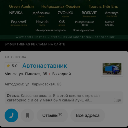
ЭФФЕКТИВНАЯ РЕКЛАМА НА САЙТЕ
АВТОШКОЛА
Автонаставник
5.0
Минск, ул. Пинская, 35
Выходной
Автодром
:
ул. Харьковская, 63
Отзыв
.
Классная школа, Я в этой школе открывал
категорию c и се у меня был самый лучший
Еще
инструктор Гаврильчик Александр Иванович, советую
его всем, данный инструктор поможет, расскажет,
покажет, спокоен и самое главное с ним в отличие от
30
Отзывы
Все адреса
других инструкторов можно договориться на любое
удобное вам время обучение.жду когда школа начнёт
обучать на категорию d и опять пойду к данному