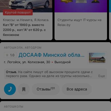
Крутой поворот
Классы: м.Немига, Я.Коласа.
Студенты ищут IT-курсы на
Кат."В" от 1960 р. вместо
Relax.by
2200 р.
,
кат."А" от 620 р. с
бензином
АВТОШКОЛА, АВТОДРОМ
ДОСААФ Минской области
1.0
г. Логойск, ул. Колхозная, 30
Выходной
Отзыв
.
На сайте пишут об высоком проценте сдачи с
первого раза. Однако на деле из группы несколько
Еще
человек сдают с первого раза (25-30%). Это крайне
низкий результат. Сложно сказать.
131
Отзывы
Все адреса
АВТОШКОЛЫ