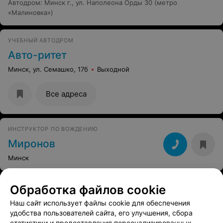
Автодром
:
Минск г., ул. Наполеона Орды 30 (метро
«Малиновка»)
УЧЕБНЫЙ АВТОДРОМ
Авто-ритет
Минск, ул. Семашко, 17б
Выходной
Все адреса
ИНСТРУКТОР ПО ВОЖДЕНИЮ
Миронов
Минск
Обработка файлов cookie
Смотрите также
Наш сайт использует файлы cookie для обеспечения
удобства пользователей сайта, его улучшения, сбора
статистики и предоставления персонализированных