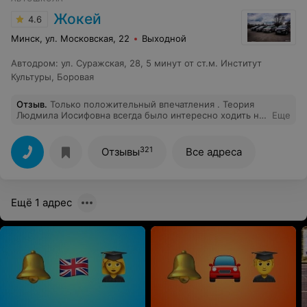
именно Вас! Спасибо Вам огромное ,я рада ,что не
ошибался с Вами
Жокей
4.6
Минск, ул. Московская, 22
Выходной
Автодром
:
ул. Суражская, 28, 5 минут от ст.м. Институт
Культуры, Боровая
Отзыв
.
Только положительный впечатления . Теория
Людмила Иосифовна всегда было интересно ходить на
Еще
лекции , пдд вложено на 100% спасибо Вам. Вождение
Станислав , на высоте , четкие техники , развороты в
любом месте не вопрос )))) скорость, поток машин ,
321
Отзывы
Все адреса
ничего не страшно , спасибо Вам , гаи пройдено
успешно . Администрация всегда готова выслушать и
решить ваши вопросы . Ну очень рекомендую
Ещё 1 адрес