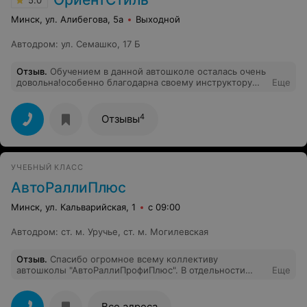
5.0
Минск, ул. Алибегова, 5а
Выходной
Автодром
:
ул. Семашко, 17 Б
Отзыв
.
Обучением в данной автошколе осталась очень
довольна!особенно благодарна своему инструктору
Еще
Юрию Александровичу, который всегда шел на
встречу, помогал, многому научил!спасибо Вам за все!
4
Отзывы
УЧЕБНЫЙ КЛАСС
АвтоРаллиПлюс
Минск, ул. Кальварийская, 1
с 09:00
Автодром
:
ст. м. Уручье, ст. м. Могилевская
Отзыв
.
Спасибо огромное всему коллективу
автошколы "АвтоРаллиПрофиПлюс". В отдельности
Еще
ОГРОМНОЕ спасибо инструкторам и преподавателям
за терпение и отличное обучение. Безумно было
приятно, что при сдаче экзаменов в ГАИ с нами были
Все адреса