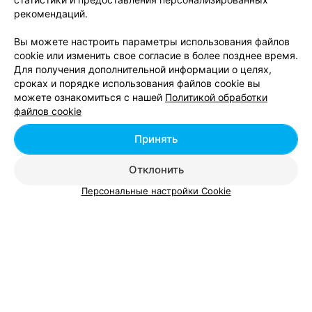
рекомендаций.
Компьютерные курсы в районе Московский в
Вы можете настроить параметры использования файлов
Минске
cookie или изменить свое согласие в более позднее время.
Для получения дополнительной информации о целях,
сроках и порядке использования файлов cookie вы
Курсы английского языка в Московском районе в
можете ознакомиться с нашей
Политикой обработки
Минске
файлов cookie
Принять
Вам будет интересно
Отклонить
Персональные настройки Cookie
Автошколы Октябрьского района в Минске
Автошколы Партизанского района в Минске
Автошколы Первомайского района в Минске