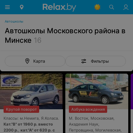
Автошколы
Автошколы Московского района в
Минске
16
Фильтры
Карта
Крутой поворот
Азбука вождения
Классы: м.Немига, Я.Коласа.
М. Восток, Московская,
Кат."В" от 1960 р. вместо
Академия Наук,
2200 р.
,
кат."А" от 620 р. с
Петровщина, Могилевская,