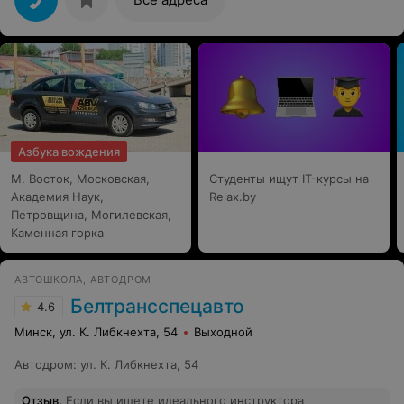
наши инструкторы все нас поддерживали и
радовались вместе с нами нашим успехам. ОГРОМНОЕ
СПАСИБО!!! Удачи, успехов вам в нашем нелегком
труде. дальнейшего развития и процветания!!!
Азбука вождения
М. Восток, Московская,
Студенты ищут IT-курсы на
Академия Наук,
Relax.by
Петровщина, Могилевская,
Каменная горка
АВТОШКОЛА, АВТОДРОМ
Белтрансспецавто
4.6
Минск, ул. К. Либкнехта, 54
Выходной
Автодром
:
ул. К. Либкнехта, 54
Отзыв
.
Если вы ищете идеального инструктора