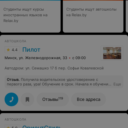
Студенты ищут курсы
Студенты ищут автошколы
иностранных языков на
на Relax.by
Relax.by
АВТОШКОЛА
Пилот
4.4
Минск, ул. Железнодорожная, 33
с 09:00
Автодром
:
ул. Семашко 17 б пер. Софьи Ковалевской
Отзыв
.
Получила водительское удостоверение с
первого раза, ура! Обучение в срок. Начала я обучение
Еще
в конце февраля, в июне я получила уже свое заветное
водительское! Всё было круто, шла всегда с радостью
на каждое занятие. Спасибо Вам огромное!
119
Отзывы
Все адреса
Преподаватель, инструктор мне очень понравились.
Буду рекомендовать Вас!
АВТОШКОЛА
ОриентСтиль