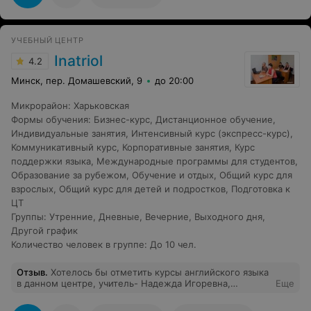
перешли на онлайн-занятия по логике и шахматным
задачам. Детям очень понравились занятия такого
формата. Они с нетерпением ждали следующее
УЧЕБНЫЙ ЦЕНТР
занятие. Поначалу были опасения как дети будут
воспринимать информацию через экран, но в итоге,
Inatriol
4.2
дети показали очень хорошие результаты. Онлайн-
занятия были хорошо организованы и оказались очень
Минск, пер. Домашевский, 9
до 20:00
продуктивными. Мы очень благодарны нашему
преподавателю, Козловской Любовь Вениаминовне, за
Микрорайон
:
Харьковская
ее профессионализм, любовь к детям и всегда
Формы обучения
:
Бизнес-курс
,
Дистанционное обучение
,
позитивное настроение. Планируем и в новом учебном
году заниматься онлайн и всем рекомендуем
Индивидуальные занятия
,
Интенсивный курс (экспресс-курс)
,
попробовать данную форму обучения!!!
Коммуникативный курс
,
Корпоративные занятия
,
Курс
поддержки языка
,
Международные программы для студентов
,
Образование за рубежом
,
Обучение и отдых
,
Общий курс для
взрослых
,
Общий курс для детей и подростков
,
Подготовка к
ЦТ
Группы
:
Утренние
,
Дневные
,
Вечерние
,
Выходного дня
,
Другой график
Количество человек в группе
:
До 10 чел.
Отзыв
.
Хотелось бы отметить курсы английского языка
в данном центре, учитель- Надежда Игоревна,
Еще
большой Вам поклон,Вы действительно преподаватель
с большой буквы.Спасибо!