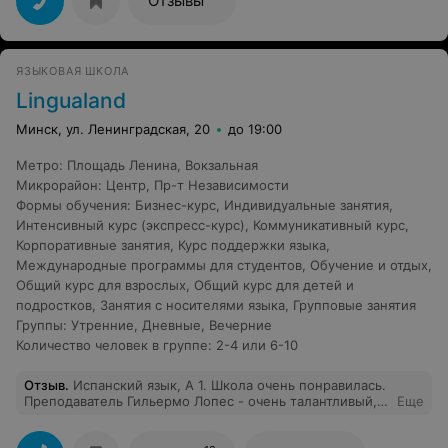
Отзывы
же и самим преподавателем, как личностью. Михаил
очень эрудирован и готов, как мне кажется,
поговорить на совершенно разные темы на
иностранном языке, которые интересны его ученику,
ЯЗЫКОВАЯ ШКОЛА
что делает занятия более интересные и полезнее.
Ведь в повседневной жизни, при использовании
Lingualand
иностранного языка, мы говорим на интересующие нас
темы. Хочу выразить большую благодарность Михаилу
Минск, ул. Ленинградская, 20
до 19:00
за его ответственную подготовку к занятиям и то, что
он их делает разнообразными и интересными.
Метро
:
Площадь Ленина
,
Вокзальная
Надеюсь на дальнейшее сотрудничество!
Микрорайон
:
Центр
,
Пр-т Независимости
Формы обучения
:
Бизнес-курс
,
Индивидуальные занятия
,
Интенсивный курс (экспресс-курс)
,
Коммуникативный курс
,
Корпоративные занятия
,
Курс поддержки языка
,
Международные программы для студентов
,
Обучение и отдых
,
Общий курс для взрослых
,
Общий курс для детей и
подростков
,
Занятия с носителями языка
,
Групповые занятия
Группы
:
Утренние
,
Дневные
,
Вечерние
Количество человек в группе
:
2-4 или 6-10
Отзыв
.
Испанский язык, А 1. Школа очень понравилась.
Преподаватель Гильермо Лопес - очень талантливый,
Еще
доступно преподносит материал. Учебные пособия
были удобны в использовании. Отношение команды