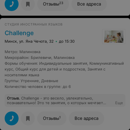
23
Отзывы
Все адреса
СТУДИЯ ИНОСТРАННЫХ ЯЗЫКОВ
Challenge
Минск, ул. Яна Чечота, 32
до 15:30
Метро
:
Малиновка
Микрорайон
:
Брилевичи
,
Малиновка
Формы обучения
:
Индивидуальные занятия
,
Коммуникативный
курс
,
Общий курс для детей и подростков
,
Занятия с
носителями языка
Группы
:
Утренние
,
Дневные
Количество человек в группе
:
до 6
Отзыв
.
Challenge - это весело, увлекательно,
познавательно! Это те занятия, о которых мечтает
Еще
каждый ребенок! В ненавязчивой и игровой форме
подается серьезный материал, грамматика. Большое
внимание уделяется идеальному произношению
1
Отзывы
Все адреса
звуков, построению фраз. Невозможно не заговорить
на иностранном языке в обществе