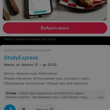
ЭФФЕКТИВНАЯ РЕКЛАМА НА САЙТЕ
КУРСЫ ИНОСТРАННЫХ ЯЗЫКОВ
StudyExpress
Минск, ул. Короля, 51
до 22:00
Метро
:
Фрунзенская
,
Юбилейная
Формы обучения
:
Интенсивный курс (экспресс-курс)
,
Образование за рубежом
,
Общий курс для взрослых
Отзыв
.
2.Мой преподаватель английского языка -
Михаил Каптюг. Занимаемся мы с ним более года,
Еще
индивидуально. Полностью доволен как самими
занятиями, благодаря которым, я не забываю
английский язык, практикуюсь и познаю новое, а так
10