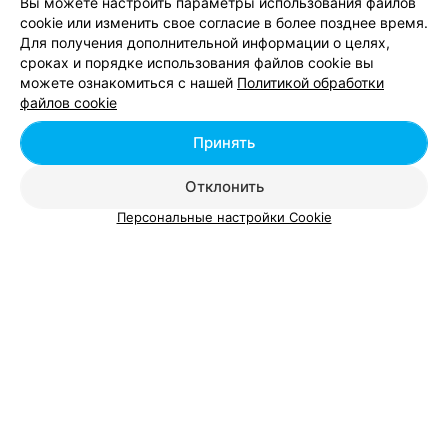
Вы можете настроить параметры использования файлов
Метро
:
Площадь Ленина
,
Вокзальная
cookie или изменить свое согласие в более позднее время.
Микрорайон
:
Центр
,
Пр-т Независимости
Для получения дополнительной информации о целях,
Формы обучения
:
Интенсивный курс (экспресс-курс)
,
сроках и порядке использования файлов cookie вы
Корпоративные занятия
,
Курс поддержки языка
,
Общий курс
можете ознакомиться с нашей
Политикой обработки
для взрослых
файлов cookie
Принять
Смотрите также
Отклонить
Персональные настройки Cookie
Курсы немецкого языка в р-не Московский в
Минске
Курсы польского языка в р-не Московский в
Минске
Курсы иностранных языков в Московском
районе Минска