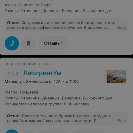
языка
,
Занятия по Skype
Группы
:
Утренние
,
Дневные
,
Вечерние
,
Выходного дня
Отзыв
.
Хочу сказать искренние слова благодарности за
действительно эффективное обучение.Я довольна
Еще
абсолютно всем и буду рекомендовать знакомым.
2
Отзывы
РЕПЕТИТОРСКИЙ ЦЕНТР
ЛабиринтУм
5.0
Минск, ул. Хмелевского, 12А
с 11:00
Метро
:
Грушевка
Группы
:
Утренние
,
Дневные
,
Вечерние
,
Выходного дня
Количество человек в группе
:
6-10 человек
Отзыв
.
Для всех тех, кого бросает в дрожь от одного
слова "математика" вы на правильном пути. Я
Еще
занималась у Натальи Павловны больше двух лет и
могу сказать одно, более внимательного и