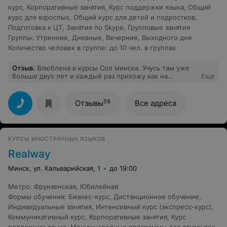
курс
,
Корпоративные занятия
,
Курс поддержки языка
,
Общий
курс для взрослых
,
Общий курс для детей и подростков
,
Подготовка к ЦТ
,
Занятия по Skype
,
Групповые занятия
Группы
:
Утренние
,
Дневные
,
Вечерние
,
Выходного дня
Количество человек в группе
:
до 10 чел. в группах
Отзыв
.
Влюблена в курсы Сол минска. Учусь там уже
больше двух лет и каждый раз прихожу как на
Еще
праздник.Очень повезло с преподавателями да и с
самой группой. На курсах изучаю английский язык, и с
практически нулевого продвинулась до понимания
59
Отзывы
Все адреса
английской речи. Всем рекомендую!
КУРСЫ ИНОСТРАННЫХ ЯЗЫКОВ
Realway
Минск, ул. Кальварийская, 1
до 19:00
Метро
:
Фрунзенская
,
Юбилейная
Формы обучения
:
Бизнес-курс
,
Дистанционное обучение
,
Индивидуальные занятия
,
Интенсивный курс (экспресс-курс)
,
Коммуникативный курс
,
Корпоративные занятия
,
Курс