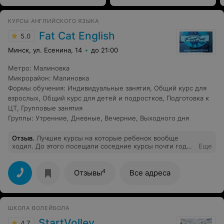
КУРСЫ АНГЛИЙСКОГО ЯЗЫКА
Fat Cat English
5.0
Минск, ул. Есенина, 14
до 21:00
Метро
:
Малиновка
Микрорайон
:
Малиновка
Формы обучения
:
Индивидуальные занятия
,
Общий курс для
взрослых
,
Общий курс для детей и подростков
,
Подготовка к
ЦТ
,
Групповые занятия
Группы
:
Утренние
,
Дневные
,
Вечерние
,
Выходного дня
Отзыв
.
Лучшие курсы на которые ребенок вообще
ходил. До этого посещали соседние курсы почти год
Еще
результата не какого! Здесь через 1 месяц ребенок уже
начал самостоятельно читать. Группы не большие
всего 4-8 человек! Педагоги сразу чувствуется
4
Отзывы
Все адреса
профессионалы своего дела! Есть отработки
пропущенных занятий. Современный ремонт и
стильная мебель. Домашнее задание выполняем
теперь без слёз и с удовольствием. И вообще
ШКОЛА ВОЛЕЙБОЛА
английский теперь в школе любимый предмет что
видно по отметкам! Рекомендуем всем!
StartVolley
4.7