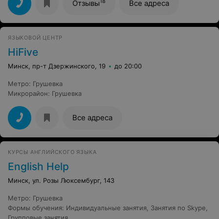
Lingualand вежливое, приятное. Спасибо огромное
18
Отзывы
Все адреса
директору Елене Васильевне за то, что я получила
возможность сдать экзамены для получения
сертификата , несмотря на то, что прошла только
половину курса обучения А 1. Планирую изучать
ЯЗЫКОВОЙ ЦЕНТР
дальше испанский и английский языки с Lingualand !!!
Спасибо большое!!! Всем рекомендую!
HiFive
Минск, пр-т Дзержинского, 19
до 20:00
Метро
:
Грушевка
Микрорайон
:
Грушевка
Все адреса
КУРСЫ АНГЛИЙСКОГО ЯЗЫКА
English Help
Минск, ул. Розы Люксембург, 143
Метро
:
Грушевка
Формы обучения
:
Индивидуальные занятия
,
Занятия по Skype
,
Групповые занятия