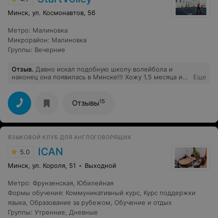
Минск, ул. Космонавтов, 56
Метро
:
Малиновка
Микрорайон
:
Малиновка
Группы
:
Вечерние
Отзыв
.
Давно искал подобную школу волейбола и
наконец она появилась в Минске!!! Хожу 1,5 месяца и
Еще
хочу сказать, что ребята-тренеры просто красавцы!
Отличная энергетика, тренировка пролетает на одном
дыхании! Всем очень рекомендую!
15
Отзывы
ЯЗЫКОВОЙ КЛУБ ДЛЯ АНГЛОГОВОРЯЩИХ
ICAN
5.0
Минск, ул. Короля, 51
Выходной
Метро
:
Фрунзенская
,
Юбилейная
Формы обучения
:
Коммуникативный курс
,
Курс поддержки
языка
,
Образование за рубежом
,
Обучение и отдых
Группы
:
Утренние
,
Дневные