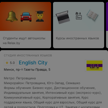
единомышленников! Приятно, когда с детками
работают профессионалы своего дела, умеющие найти
подход к каждому ребенку и помогающие поверить в
свои силы. А проведение праздничных мероприятий
является отличным дополнением к обучению! Я вижу
результат и это самое лучшее доказательство, что
выбор сделан правильно! Спасибо Вам!До встречи в
новом учебном году!
Студенты ищут автошколы
Курсы иностранных языков
на Relax.by
СТУДИЯ ИНОСТРАННЫХ ЯЗЫКОВ
English City
5.0
Минск, пр-т Газеты Правда, 5
Метро
:
Петровщина
Микрорайон
:
Петровщина
,
Юго-Запад
,
Семашко
Формы обучения
:
Бизнес-курс
,
Дистанционное обучение
,
Индивидуальные занятия
,
Интенсивный курс (экспресс-курс)
,
Коммуникативный курс
,
Корпоративные занятия
,
Курс
поддержки языка
,
Общий курс для взрослых
,
Общий курс для
детей и подростков
,
Подготовка к ЦТ
,
Занятия с носителями