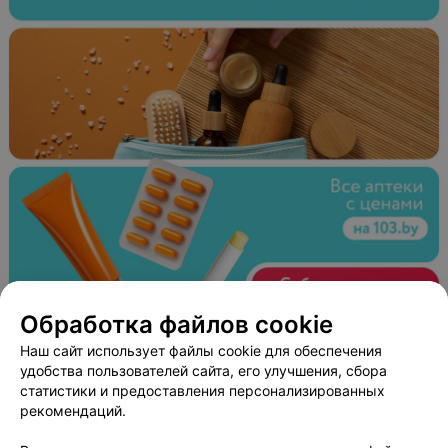
Обработка файлов cookie
ЭФФЕКТИВНАЯ РЕКЛАМА НА САЙТЕ
Наш сайт использует файлы cookie для обеспечения
ЦЕНТР ДОПОЛНИТЕЛЬНОГО ОБРАЗОВАНИЯ
удобства пользователей сайта, его улучшения, сбора
статистики и предоставления персонализированных
Альтернатива
рекомендаций.
Минск, пр-т Независимости, 1/2