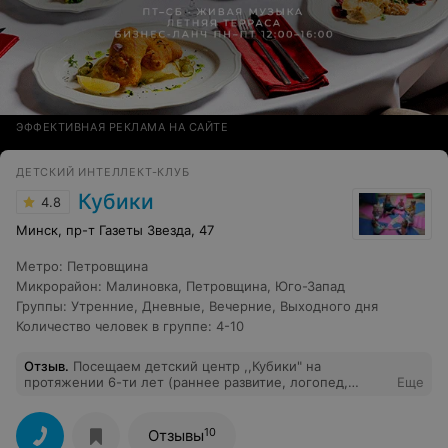
ЭФФЕКТИВНАЯ РЕКЛАМА НА САЙТЕ
ДЕТСКИЙ ИНТЕЛЛЕКТ-КЛУБ
Кубики
4.8
Минск, пр-т Газеты Звезда, 47
Метро
:
Петровщина
Микрорайон
:
Малиновка
,
Петровщина
,
Юго-Запад
Группы
:
Утренние
,
Дневные
,
Вечерние
,
Выходного дня
Количество человек в группе
:
4-10
Отзыв
.
Посещаем детский центр ,,Кубики" на
протяжении 6-ти лет (раннее развитие, логопед,
Еще
подготовка к школе, английский язык и интеллектика)
и ни разу не задумались, чтобы поменять центр. Все
педагоги профессионалы своего дела. В связи со
10
Отзывы
сложившейся эпидемиологической обстановкой