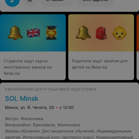
на занятия с удовольствием! Любит выполнять задания,
интересуется. Здорово придуманы тематические
занятия с родителями и для более продвинутых!
Большое спасибо нашему преподавателю Евгении за
внимательное отношение к каждому ребенку!
Студенты ищут курсы
Родители ищут занятия для
иностранных языков на
детей на Relax.by
Relax.by
ЕВРОПЕЙСКИЙ ЦЕНТР ЯЗЫКОВОЙ ПОДГОТОВКИ
SOL Minsk
Минск, ул. Я. Чечота, 20
с 12:00
Метро
:
Малиновка
Микрорайон
:
Брилевичи
,
Малиновка
Формы обучения
:
Дистанционное обучение
,
Индивидуальные
занятия
,
Интенсивный курс (экспресс-курс)
,
Коммуникативный