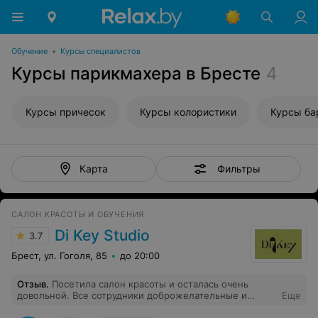
Обучение
•
Курсы специалистов
Курсы парикмахера в Бресте
4
Курсы причесок
Курсы колористики
Курсы ба
Фильтры
Карта
САЛОН КРАСОТЫ И ОБУЧЕНИЯ
Di Key Studio
3.7
Брест, ул. Гоголя, 85
до 20:00
Отзыв
.
Посетила салон красоты и осталась очень
довольной. Все сотрудники доброжелательные и
Еще
отзывчивые. Учли все мои пожелания. Вернусь ещё ,