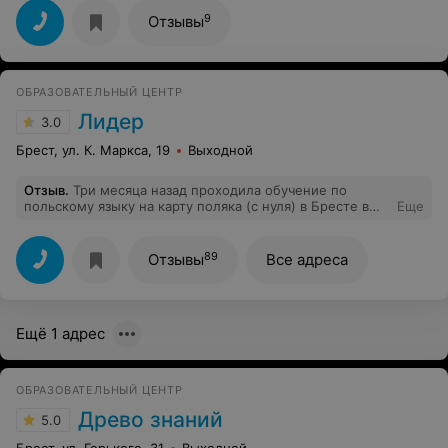
обязательно
9
Отзывы
ОБРАЗОВАТЕЛЬНЫЙ ЦЕНТР
Лидер
3.0
Брест, ул. К. Маркса, 19
Выходной
Отзыв
.
Три месяца назад проходила обучение по
польскому языку на карту поляка (с нуля) в Бресте в
Еще
образовательном центре Лидер, преподаватель
Наталья Анатольевна. Хорошие курсы, отличный
преподаватель, доступный материал, не дорогой курс.
89
Отзывы
Все адреса
На карту поляка сдала с первого раза. Наталья
Анатольевна хорошо подготовила всю группу для
собеседования! Курс длился в среднем 1,5 месяца,
изучали историю Польши, письмо и многое другое.
Ещё 1 адрес
Рекомендую.
ОБРАЗОВАТЕЛЬНЫЙ ЦЕНТР
Древо знаний
5.0