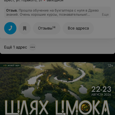
Брест, ул. Горького, 31
Выходной
Отзыв
.
Прошла обучение на бухгалтера с нуля в Древо
знаний. Очень хорошие курсы, познавательные!
Еще
Получила массу знаний и навыков. Очень хороший
преподаватель Ирина Владимировна. Доступно все
объясняет. Рекомендую!
14
Отзывы
Все адреса
Ещё 1 адрес