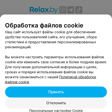
О проекте
Новости проекта
Размещение рекламы
Обработка файлов cookie
Вакансии
Публичный договор
Способы оплаты
Публичный договор по использованию сервиса
Наш сайт использует файлы cookie для обеспечения
«Афиша»
удобства пользователей сайта, его улучшения, сбора
статистики и предоставления персонализированных
Пользовательское соглашение
рекомендаций.
Написать в поддержку
Вы можете настроить параметры использования файлов
Связаться по вопросам сотрудничества
cookie или изменить свое согласие в более позднее время.
Написать руководителю relax.by
Для получения дополнительной информации о целях,
Персональные настройки cookie
сроках и порядке использования файлов cookie вы
можете ознакомиться с нашей
Политикой обработки
Обработка персональных данных
файлов cookie
Принять
© 2026 ООО «Артокс Лаб», УНП 191700409, регистрирующий орган -
Отклонить
Минский горисполком
| 220012, Республика Беларусь, г. Минск,
улица Толбухина, 2, пом. 16 | info@relax.by
Персональные настройки Cookie